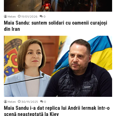
Helen
11/01/2026
0
Maia Sandu: suntem solidari cu oamenii curajoși
din Iran
Helen
30/11/2025
0
Maia Sandu i-a dat replica lui Andrii Iermak într-o
scenă neașteptată la Kiev