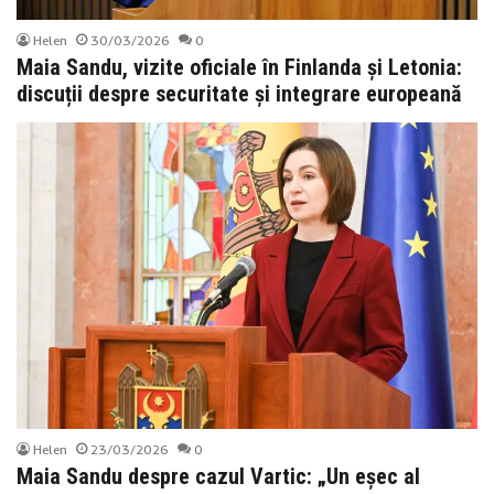
Helen
30/03/2026
0
Maia Sandu, vizite oficiale în Finlanda și Letonia:
discuții despre securitate și integrare europeană
Helen
23/03/2026
0
Maia Sandu despre cazul Vartic: „Un eșec al