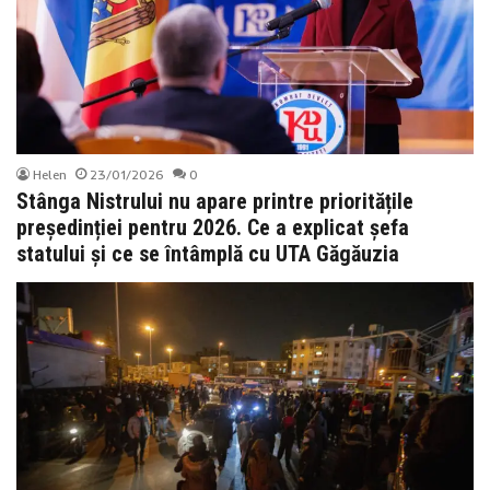
Helen
23/01/2026
0
Stânga Nistrului nu apare printre prioritățile
președinției pentru 2026. Ce a explicat șefa
statului și ce se întâmplă cu UTA Găgăuzia