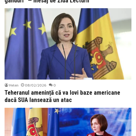
gânduri” — mesaj de Ziua Lecturii
Helen
08/02/2026
0
Teheranul amenință că va lovi baze americane
dacă SUA lansează un atac