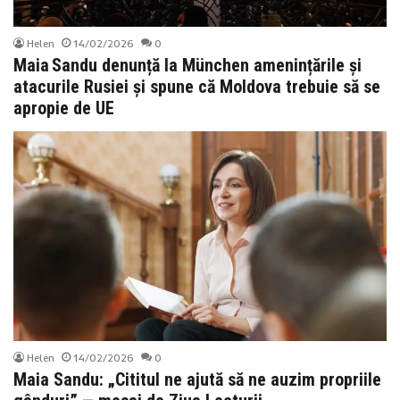
Helen
14/02/2026
0
Maia Sandu denunță la München amenințările și
atacurile Rusiei și spune că Moldova trebuie să se
apropie de UE
Helen
14/02/2026
0
Maia Sandu: „Cititul ne ajută să ne auzim propriile