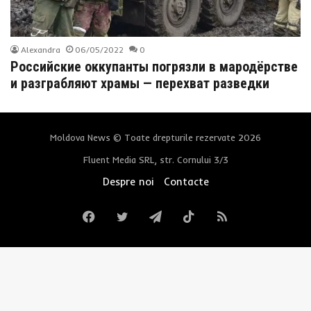
Alexandra
06/05/2022
0
Российские оккупанты погрязли в мародёрстве
и разграбляют храмы — перехват разведки
Moldova News © Toate drepturile rezervate 2026
Fluent Media SRL, str. Cornului 3/3
Despre noi
Contacte
Facebook
Twitter
Telegram
TikTok
RSS