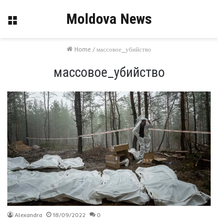
Moldova News
Menu
Home
/
массовое_убийство
массовое_убийство
Alexandra
18/09/2022
0