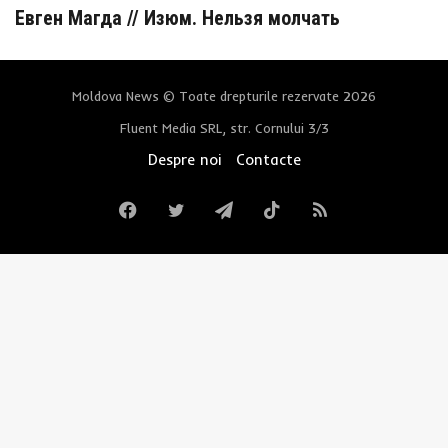
Евген Магда // Изюм. Нельзя молчать
Moldova News © Toate drepturile rezervate 2026
Fluent Media SRL, str. Cornului 3/3
Despre noi
Contacte
Facebook
Twitter
Telegram
TikTok
RSS