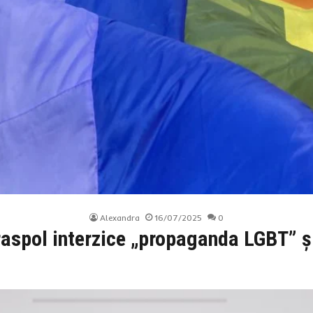
Alexandra
16/07/2025
0
raspol interzice „propaganda LGBT” și