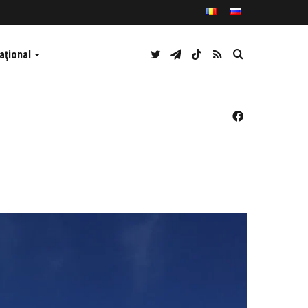
Twitter
Telegram
TikTok
RSS
Caută
aţional
Facebook