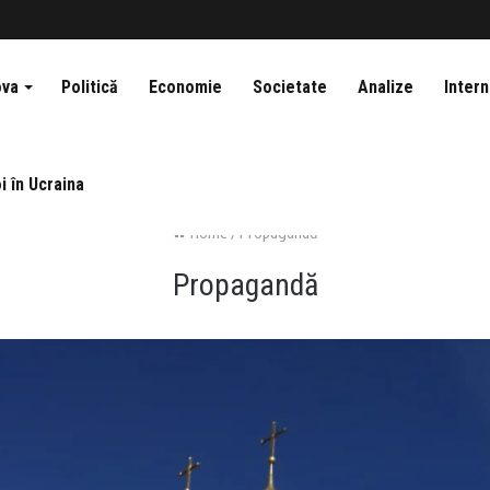
ova
Politică
Economie
Societate
Analize
Intern
i în Ucraina
Home
/
Propagandă
Propagandă