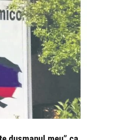
ste dușmanul meu” ca