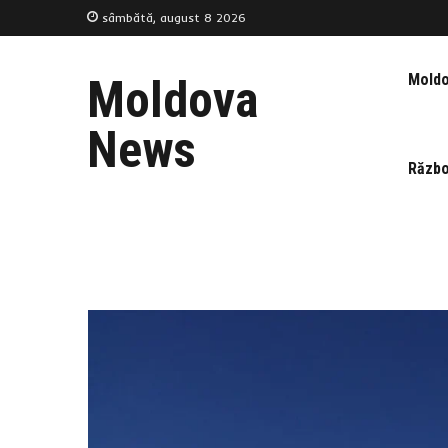
sâmbătă, august 8 2026
Mold
Moldova
News
Războ