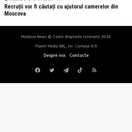
Recruții vor fi căutați cu ajutorul camerelor din
Moscova
Moldova News © Toate drepturile rezervate 2026
Fluent Media SRL, str. Cornului 3/3
Despre noi
Contacte
Facebook
Twitter
Telegram
TikTok
RSS