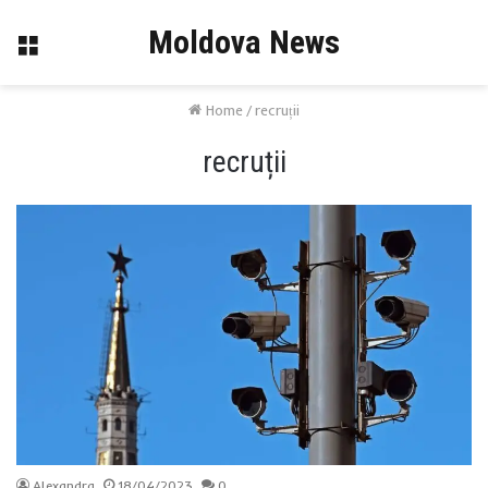
Moldova News
Menu
Home
/
recruții
recruții
Alexandra
18/04/2023
0