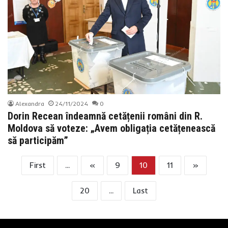
Alexandra
24/11/2024
0
Dorin Recean îndeamnă cetățenii români din R.
Moldova să voteze: „Avem obligația cetățenească
să participăm”
First
...
«
9
10
11
»
20
...
Last