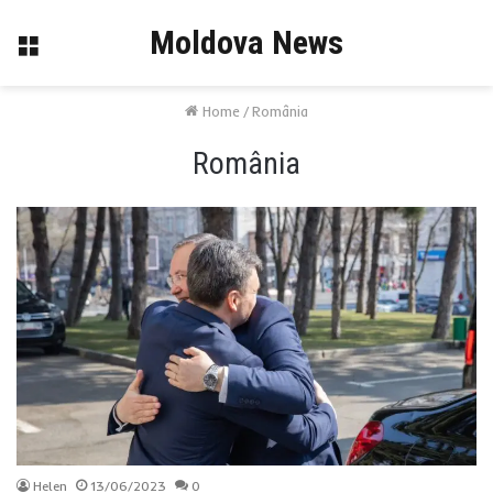
Moldova News
Menu
Home
/
România
România
Helen
13/06/2023
0