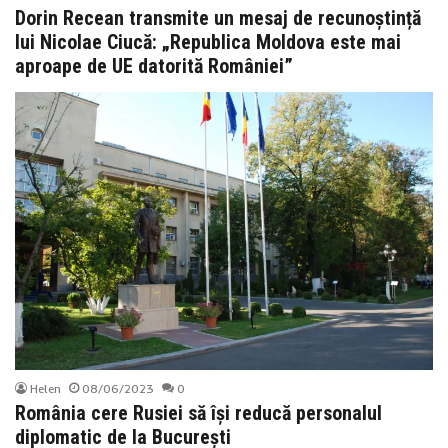
Dorin Recean transmite un mesaj de recunoștință
lui Nicolae Ciucă: „Republica Moldova este mai
aproape de UE datorită României”
Helen
08/06/2023
0
România cere Rusiei să își reducă personalul
diplomatic de la București