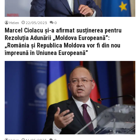
Helen
22/05/2023
0
Marcel Ciolacu și-a afirmat susținerea pentru
Rezoluția Adunării „Moldova Europeană”:
„România și Republica Moldova vor fi din nou
împreună în Uniunea Europeană”