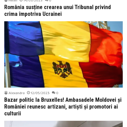
Helen
14/05/2023
0
România susține crearea unui Tribunal privind
crima împotriva Ucrainei
Alexandra
12/05/2023
0
Bazar politic la Bruxelles! Ambasadele Moldovei și
României reunesc artizani, artiști și promotori ai
culturii