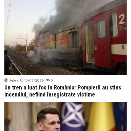
Helen
10/05/2023
0
Un tren a luat foc în România:
Pompierii au stins
incendiul, nefiind înregistrate victime