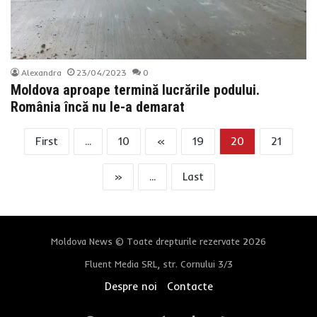
Alexandra
23/04/2023
0
Moldova aproape termină lucrările podului.
România încă nu le-a demarat
First
...
10
«
19
20
21
»
...
Last
Moldova News © Toate drepturile rezervate 2026
Fluent Media SRL, str. Cornului 3/3
Despre noi
Contacte