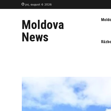
joi, august 6 2026
Mold
Moldova
News
Războ