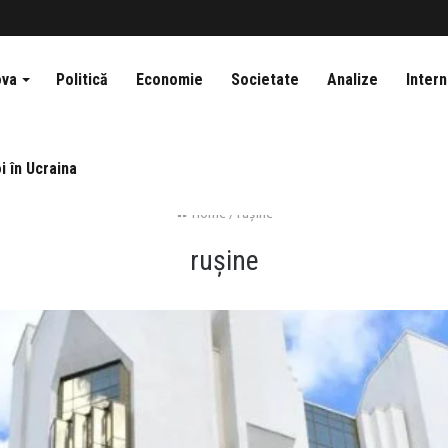
ova
Politică
Economie
Societate
Analize
Intern
i în Ucraina
Home
/
rușine
rușine