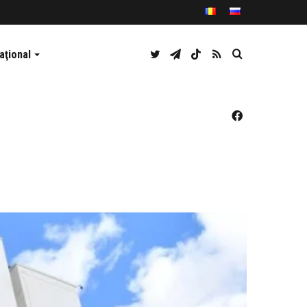
Twitter
Telegram
TikTok
RSS
Caută
aţional
Facebook