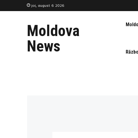
joi, august 6 2026
Mold
Moldova
News
Războ