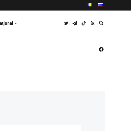
Twitter
Telegram
TikTok
RSS
Caută
aţional
Facebook