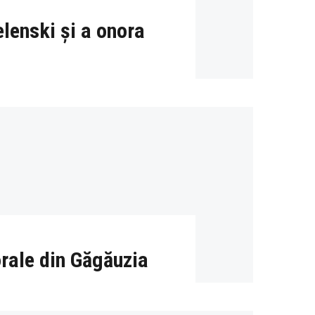
elenski și a onora
orale din Găgăuzia