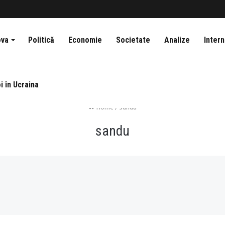
ova
Politică
Economie
Societate
Analize
Intern
i în Ucraina
Home
/
sandu
sandu