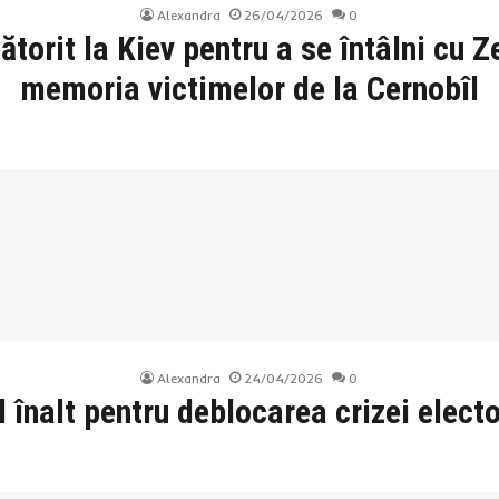
Alexandra
26/04/2026
0
torit la Kiev pentru a se întâlni cu Z
memoria victimelor de la Cernobîl
Alexandra
24/04/2026
0
el înalt pentru deblocarea crizei elect