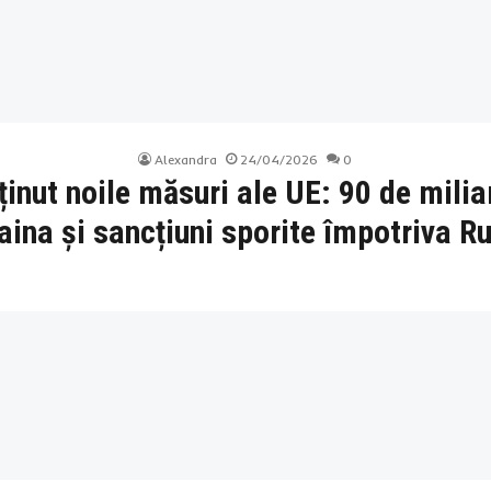
Alexandra
24/04/2026
0
inut noile măsuri ale UE: 90 de milia
aina și sancțiuni sporite împotriva Ru