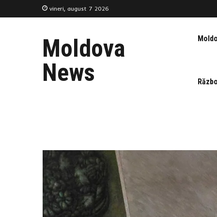
vineri, august 7 2026
Mold
Moldova
News
Războ