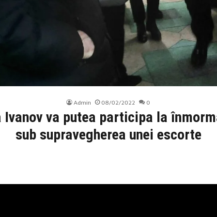
Admin
08/02/2022
0
a Ivanov va putea participa la înmor
sub supravegherea unei escorte