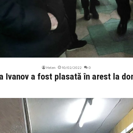
Helen
10/02/2022
0
a Ivanov a fost plasată în arest la do