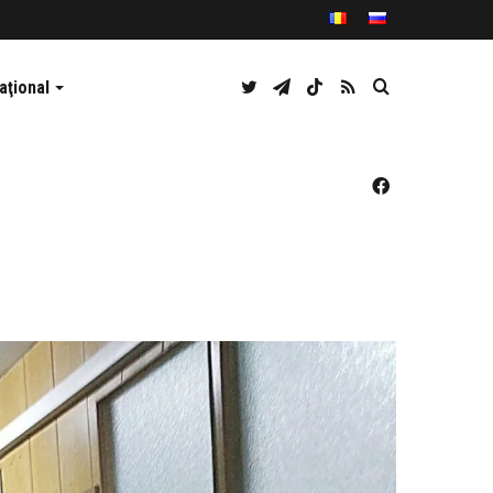
Twitter
Telegram
TikTok
RSS
Caută
aţional
Facebook