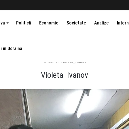
ova
Politică
Economie
Societate
Analize
Intern
i în Ucraina
Home
/
Violeta_Ivanov
Violeta_Ivanov