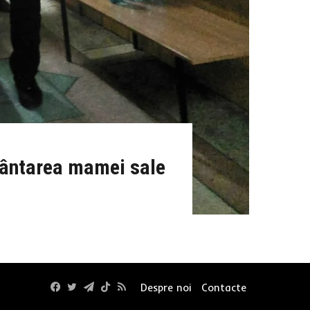
mântarea mamei sale
Facebook
Twitter
Telegram
TikTok
RSS
Despre noi
Contacte