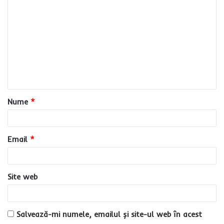
o
m
e
n
t
a
Nume
*
r
i
u
Email
*
*
Site web
Salvează-mi numele, emailul și site-ul web în acest