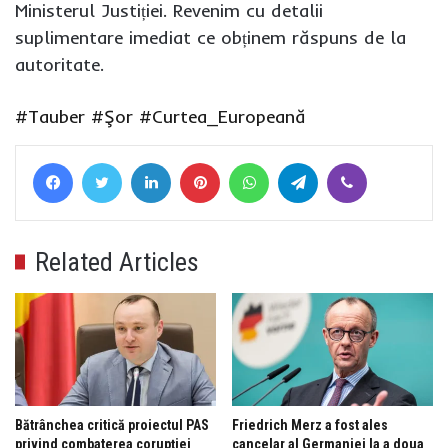
Ministerul Justiției. Revenim cu detalii
suplimentare imediat ce obținem răspuns de la
autoritate.
#Tauber
#Şor
#Curtea_Europeană
Facebook
Twitter
LinkedIn
Pinterest
WhatsApp
Telegram
Viber
Related Articles
Bătrânchea critică proiectul PAS
Friedrich Merz a fost ales
privind combaterea corupției
cancelar al Germaniei la a doua