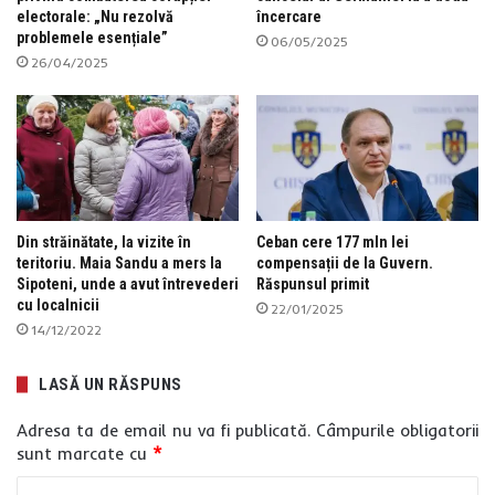
electorale: „Nu rezolvă
încercare
problemele esențiale”
06/05/2025
26/04/2025
Din străinătate, la vizite în
Ceban cere 177 mln lei
teritoriu. Maia Sandu a mers la
compensații de la Guvern.
Sipoteni, unde a avut întrevederi
Răspunsul primit
cu localnicii
22/01/2025
14/12/2022
LASĂ UN RĂSPUNS
Adresa ta de email nu va fi publicată.
Câmpurile obligatorii
sunt marcate cu
*
C