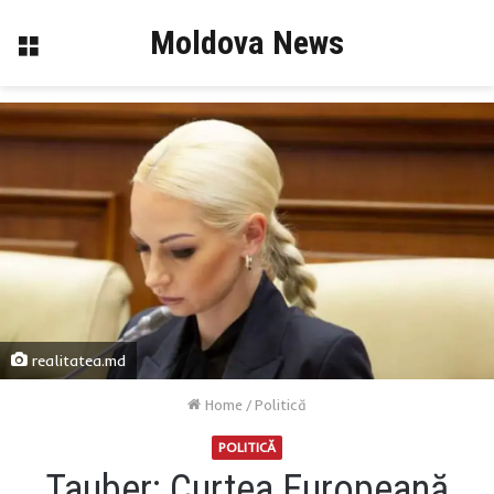
Moldova News
Menu
realitatea.md
Home
/
Politică
POLITICĂ
Tauber: Curtea Europeană