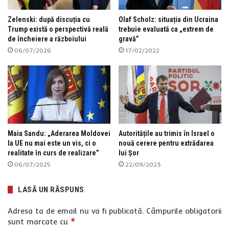
Zelenski: după discuția cu
Olaf Scholz: situația din Ucraina
Trump există o perspectivă reală
trebuie evaluată ca „extrem de
de încheiere a războiului
gravă”
06/07/2026
17/02/2022
Maia Sandu: „Aderarea Moldovei
Autoritățile au trimis în Israel o
la UE nu mai este un vis, ci o
nouă cerere pentru extrădarea
realitate în curs de realizare”
lui Șor
06/07/2025
22/09/2023
LASĂ UN RĂSPUNS
Adresa ta de email nu va fi publicată.
Câmpurile obligatorii
sunt marcate cu
*