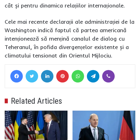
cât și pentru dinamica relațiilor internaționale.
Cele mai recente declarații ale administrației de la
Washington indică faptul că partea americană
intenționează să mențină canalul de dialog cu
Teheranul, în pofida divergențelor existente și a
climatului tensionat din Orientul Mijlociu.
Facebook
Twitter
LinkedIn
Pinterest
WhatsApp
Telegram
Viber
Related Articles