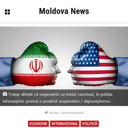
Moldova News
Menu
Trump afirmă că negocierile cu Iranul continuă, în pofida
informațiilor privind o posibilă suspendare / depositphotos
Home
/
Internaţional
ECONOMIE
INTERNAŢIONAL
POLITICĂ