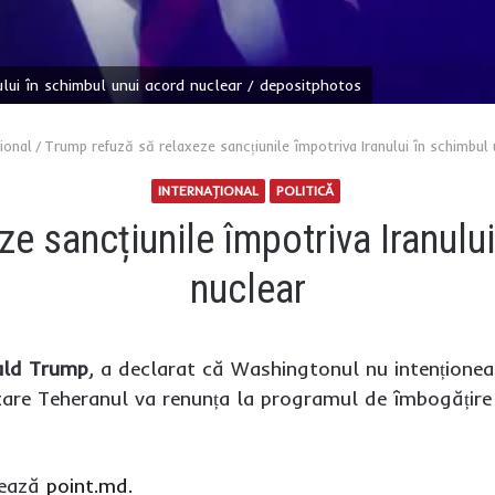
ului în schimbul unui acord nuclear / depositphotos
ional
/
Trump refuză să relaxeze sancțiunile împotriva Iranului în schimbul 
INTERNAŢIONAL
POLITICĂ
e sancțiunile împotriva Iranulu
nuclear
ld Trump
, a declarat că Washingtonul nu intenționea
 care Teheranul va renunța la programul de îmbogățire 
mează
point.md.