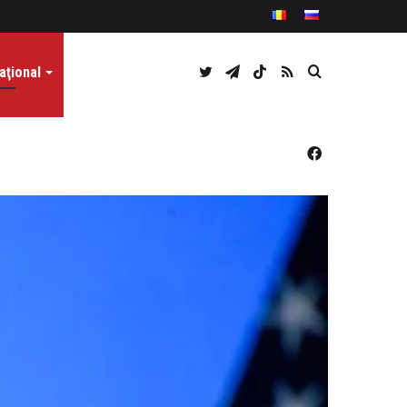
Twitter
Telegram
TikTok
RSS
Caută
aţional
Facebook