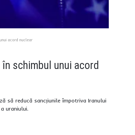
unui acord nuclear
i în schimbul unui acord
ză să reducă sancțiunile împotriva Iranului
a uraniului.