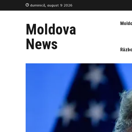
duminică, august 9 2026
Mold
Moldova
News
Războ