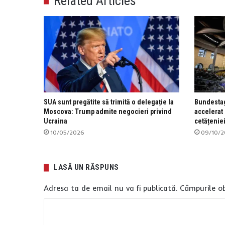
Related Articles
SUA sunt pregătite să trimită o delegație la
Bundestag
Moscova: Trump admite negocieri privind
accelerat 
Ucraina
cetățenie
10/05/2026
09/10/2
LASĂ UN RĂSPUNS
Adresa ta de email nu va fi publicată.
Câmpurile ob
C
o