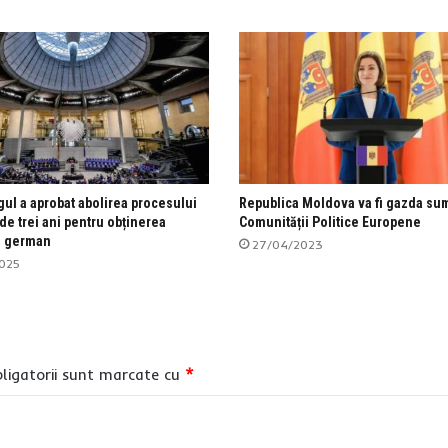
ul a aprobat abolirea procesului
Republica Moldova va fi gazda su
de trei ani pentru obținerea
Comunității Politice Europene
i german
27/04/2023
025
ligatorii sunt marcate cu
*