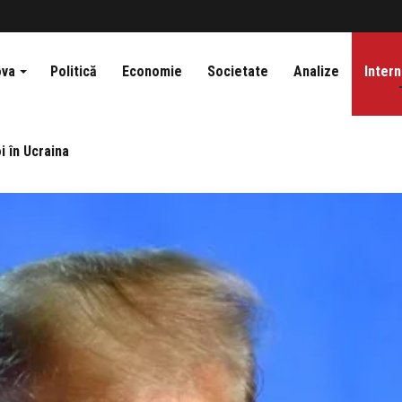
ova
Politică
Economie
Societate
Analize
Intern
i în Ucraina