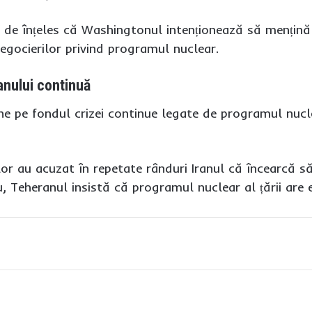
 de înțeles că Washingtonul intenționează să mențin
negocierilor privind programul nuclear.
ranului continuă
ne pe fondul crizei continue legate de programul nuclear
i lor au acuzat în repetate rânduri Iranul că încearcă 
, Teheranul insistă că programul nuclear al țării are e