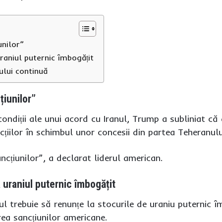
unilor”
raniul puternic îmbogățit
nului continuă
țiunilor”
ndiții ale unui acord cu Iranul, Trump a subliniat că 
icțiilor în schimbul unor concesii din partea Teheranulu
ancțiunilor”, a declarat liderul american.
 uraniul puternic îmbogățit
nul trebuie să renunțe la stocurile de uraniu puternic 
ea sancțiunilor americane.