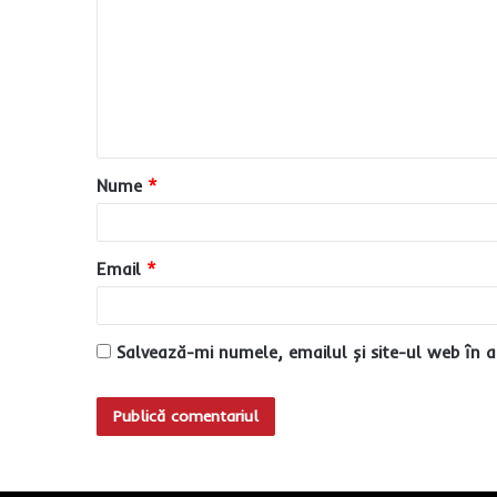
m
e
n
t
a
Nume
*
r
i
u
Email
*
*
Salvează-mi numele, emailul și site-ul web în a