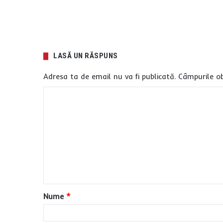
LASĂ UN RĂSPUNS
Adresa ta de email nu va fi publicată.
Câmpurile ob
C
o
m
e
n
t
a
Nume
*
r
i