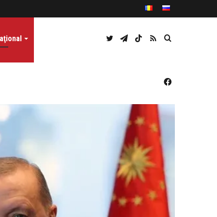
Twitter
Telegram
TikTok
RSS
Caută
aţional
Facebook