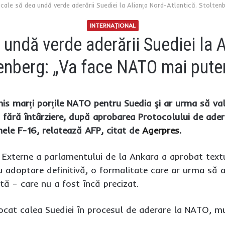
 cale să dea undă verde aderării Suediei la Alianța Nord-Atlantică. Stolte
INTERNAŢIONAL
 undă verde aderării Suediei la 
enberg: „Va face NATO mai pute
his marți porțile NATO pentru Suedia şi ar urma să valid
 fără întârziere, după aprobarea Protocolului de ader
nele F-16, relatează AFP, citat de
Agerpres
.
 Externe a parlamentului de la Ankara a aprobat textu
u adoptare definitivă, o formalitate care ar urma să a
 – care nu a fost încă precizat.
ocat calea Suediei în procesul de aderare la NATO, mul