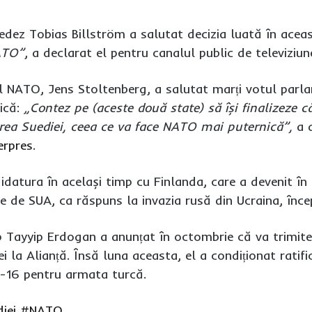
uedez Tobias Billström a salutat decizia luată în ace
ATO”
, a declarat el pentru canalul public de televiziu
al NATO, Jens Stoltenberg, a salutat marți votul parla
ică:
„Contez pe (aceste două state) să își finalizeze 
area Suediei, ceea ce va face NATO mai puternică”,
a d
erpres
.
idatura în același timp cu Finlanda, care a devenit în
 de SUA, ca răspuns la invazia rusă din Ucraina, înce
p Tayyip Erdogan a anunțat în octombrie că va trimit
ei la Alianță. Însă luna aceasta, el a condiționat rat
F-16 pentru armata turcă.
iei
#NATO