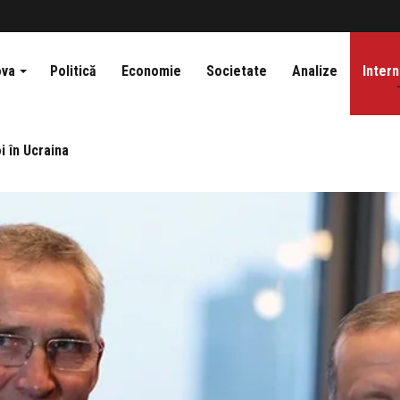
ova
Politică
Economie
Societate
Analize
Intern
i în Ucraina