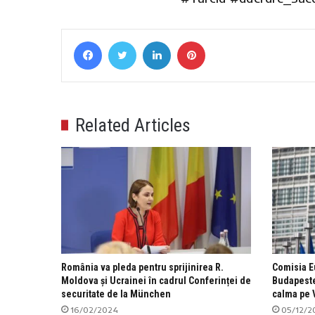
Facebook
Twitter
LinkedIn
Pinterest
Related Articles
România va pleda pentru sprijinirea R.
Comisia E
Moldova și Ucrainei în cadrul Conferinței de
Budapeste
securitate de la München
calma pe 
16/02/2024
05/12/2