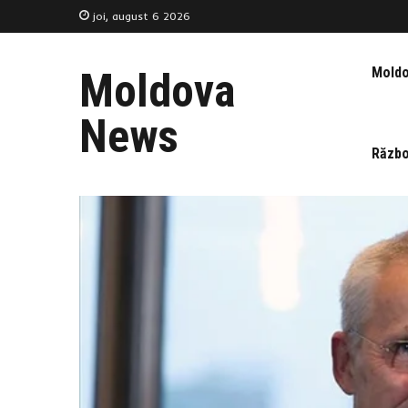
joi, august 6 2026
Mold
Moldova
News
Războ