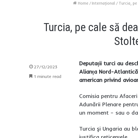
Home
/
Internaţional
/
Turcia, pe
Turcia, pe cale să dea
Stolt
Deputații turci au desc
27/12/2023
Alianța Nord-Atlantică
1 minute read
american privind avioa
Comisia pentru Afaceri
Adunării Plenare pentr
un moment – sau o dată
Turcia şi Ungaria au bl
justifica reticențele.