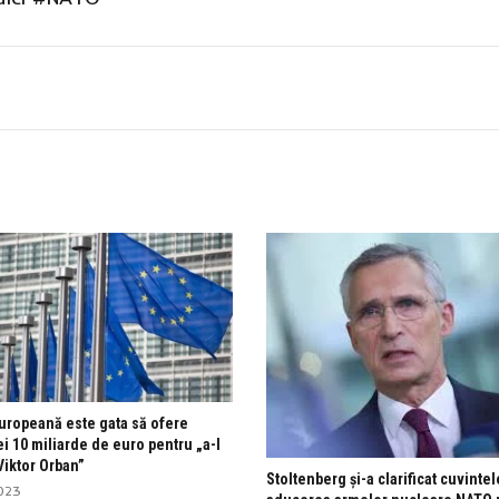
uropeană este gata să ofere
i 10 miliarde de euro pentru „a-l
Viktor Orban”
Stoltenberg și-a clarificat cuvinte
023