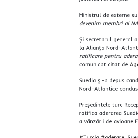
Ministrul de externe s
devenim membri ai N
Și secretarul general 
la Alianţa Nord-Atlant
ratificare pentru ader
comunicat citat de
Ag
Suedia şi-a depus cand
Nord-Atlantice conduse
Președintele turc Rece
ratifica aderarea Suedi
a vânzării de avioane 
#Turcia
#aderare_Sued