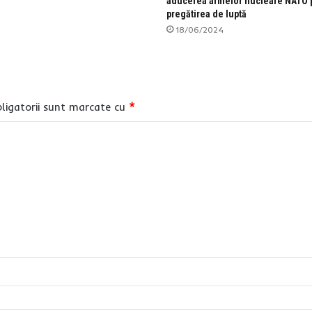
aducerea armelor nucleare NATO 
pregătirea de luptă
18/06/2024
ligatorii sunt marcate cu
*