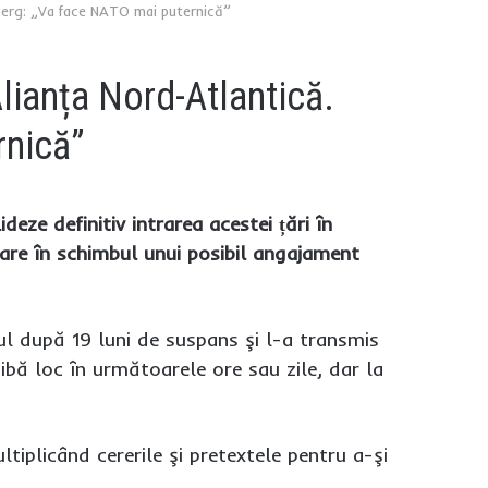
nberg: „Va face NATO mai puternică”
Alianța Nord-Atlantică.
rnică”
eze definitiv intrarea acestei țări în
are în schimbul unui posibil angajament
l după 19 luni de suspans şi l-a transmis
ibă loc în următoarele ore sau zile, dar la
tiplicând cererile şi pretextele pentru a-şi