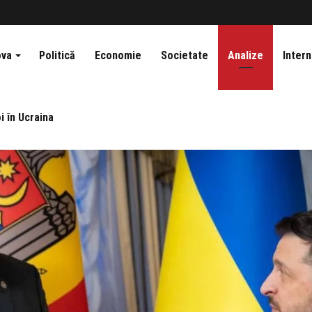
ova
Politică
Economie
Societate
Analize
Intern
i în Ucraina