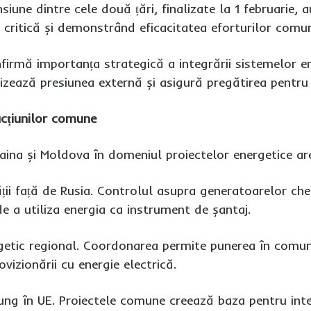
nsiune dintre cele două țări, finalizate la 1 februari
e critică și demonstrând eficacitatea eforturilor comu
firmă importanța strategică a integrării sistemelor e
zează presiunea externă și asigură pregătirea pentru s
acțiunilor comune
aina și Moldova în domeniul proiectelor energetice ar
ții față de Rusia. Controlul asupra generatoarelor chei
e a utiliza energia ca instrument de șantaj.
getic regional. Coordonarea permite punerea în comun 
vizionării cu energie electrică.
ung în UE. Proiectele comune creează baza pentru integ