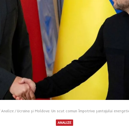
/
Analize
/
Ucraina și Moldova: Un scut comun împotriva șantajului energetic
ANALIZE