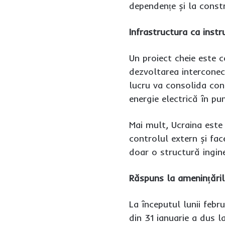
dependențe și la const
Infrastructura ca inst
Un proiect cheie este c
dezvoltarea interconect
lucru va consolida con
energie electrică în pun
Mai mult, Ucraina este
controlul extern și fac
doar o structură ingine
Răspuns la amenințăril
La începutul lunii febr
din 31 ianuarie a dus la