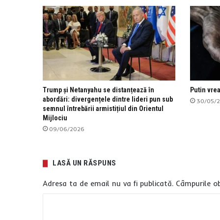
Trump și Netanyahu se distanțează în
Putin vre
abordări: divergențele dintre lideri pun sub
30/05/
semnul întrebării armistițiul din Orientul
Mijlociu
09/06/2026
LASĂ UN RĂSPUNS
Adresa ta de email nu va fi publicată.
Câmpurile ob
C
o