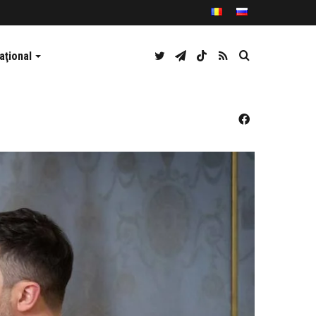
Twitter
Telegram
TikTok
RSS
Caută
aţional
Facebook