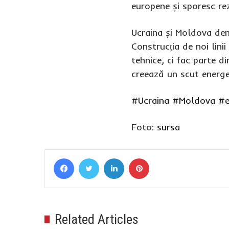
europene și sporesc rez
Ucraina și Moldova dem
Construcția de noi lin
tehnice, ci fac parte d
creează un scut energet
#Ucraina
#Moldova
#e
Foto:
sursa
Facebook
Twitter
LinkedIn
Pinterest
Related Articles