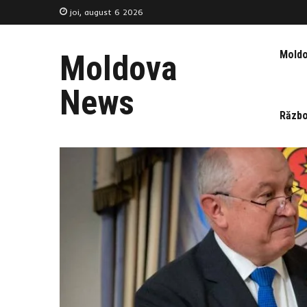
joi, august 6 2026
Mold
Moldova
News
Războ