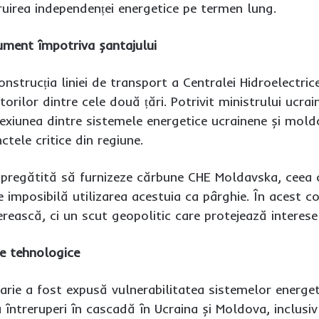
ruirea independenței energetice pe termen lung.
rument împotriva șantajului
onstrucția liniei de transport a Centralei Hidroelectric
orilor dintre cele două țări. Potrivit ministrului ucra
exiunea dintre sistemele energetice ucrainene și moldo
ctele critice din regiune.
 pregătită să furnizeze cărbune CHE Moldavska, ceea 
e imposibilă utilizarea acestuia ca pârghie. În acest c
rească, ci un scut geopolitic care protejează interese
e tehnologice
uarie a fost expusă vulnerabilitatea sistemelor energe
 întreruperi în cascadă în Ucraina și Moldova, inclusiv l