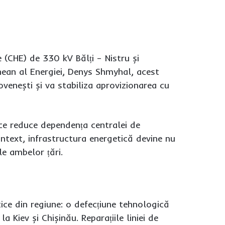
e (CHE) de 330 kV Bălți – Nistru și
inean al Energiei, Denys Shmyhal, acest
venești și va stabiliza aprovizionarea cu
ce reduce dependența centralei de
ontext, infrastructura energetică devine nu
le ambelor țări.
tice din regiune: o defecțiune tehnologică
a Kiev și Chișinău. Reparațiile liniei de