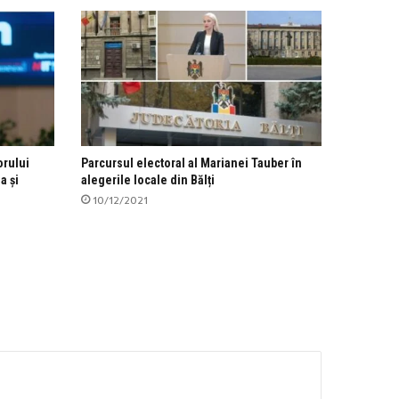
orului
Parcursul electoral al Marianei Tauber în
a și
alegerile locale din Bălți
10/12/2021