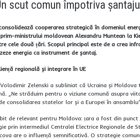
n scut comun împotriva șantajul
 consolidează cooperarea strategică în domeniul energ
ta prim-ministrului moldovean Alexandru Muntean la Kie
tre cele două țări. Scopul principal este de a crea in
izeze energia ca instrument de șantaj.
iență regională și integrare în UE
 Volodimir Zelenski a subliniat că Ucraina și Moldov
ă. „Ne străduim pentru o viziune comună asupra viitoru
 de consolidarea statelor lor și a Europei în ansamblu
bit de relevant pentru Moldova: țara a fost din punct
gie prin intermediul Centralei Electrice Regionale de 
cova are o influență semnificativă. O strategie comun