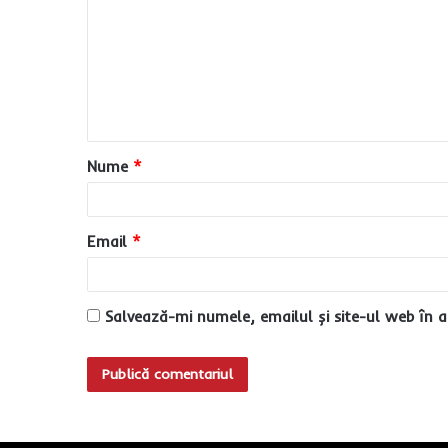
m
e
n
t
a
Nume
*
r
i
u
Email
*
*
Salvează-mi numele, emailul și site-ul web în a