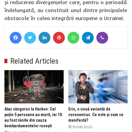
și reducerea divergențelor care, pentru o perioadă
îndelungată, au constituit unul dintre principalele
obstacole în calea integrării europene a Ucrainei.
Facebook
Twitter
LinkedIn
Pinterest
WhatsApp
Telegram
Viber
Related Articles
Atac sângeros la Harkov: Cel
Eris, o nouă variantă de
puțin 5 persoane au murit, iar 10
coronavirus. Ce este și cum se
au fost rănite din cauza
manifestă?
bombardamentelor rusești
15/08/2023