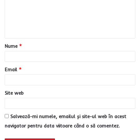
m
e
n
t
a
Nume
*
r
i
u
Email
*
*
Site web
Salvează-mi numele, emailul și site-ul web în acest
navigator pentru data viitoare când o să comentez.