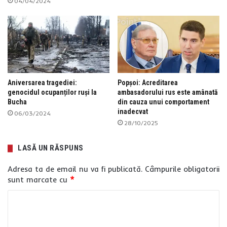
04/04/2024
Aniversarea tragediei:
Popșoi: Acreditarea
genocidul ocupanților ruși la
ambasadorului rus este amânată
Bucha
din cauza unui comportament
inadecvat
06/03/2024
28/10/2025
LASĂ UN RĂSPUNS
Adresa ta de email nu va fi publicată.
Câmpurile obligatorii
sunt marcate cu
*
C
o