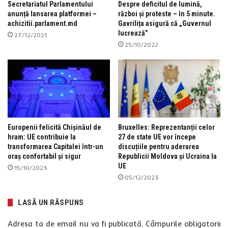
Secretariatul Parlamentului
Despre deficitul de lumină,
anunță lansarea platformei –
război și proteste – în 5 minute.
achizitii.parlament.md
Gavrilița asigură că „Guvernul
lucrează”
27/12/2021
25/10/2022
Europenii felicită Chișinăul de
Bruxelles: Reprezentanții celor
hram: UE contribuie la
27 de state UE vor începe
transformarea Capitalei într-un
discuțiile pentru aderarea
oraș confortabil și sigur
Republicii Moldova și Ucraina la
UE
15/10/2023
05/12/2023
LASĂ UN RĂSPUNS
Adresa ta de email nu va fi publicată.
Câmpurile obligatorii