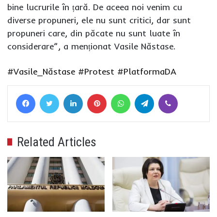
bine lucrurile în țară. De aceea noi venim cu
diverse propuneri, ele nu sunt critici, dar sunt
propuneri care, din păcate nu sunt luate în
considerare”, a menționat Vasile Năstase.
#Vasile_Năstase
#Protest
#PlatformaDA
Facebook
Twitter
LinkedIn
Pinterest
WhatsApp
Telegram
Viber
Related Articles