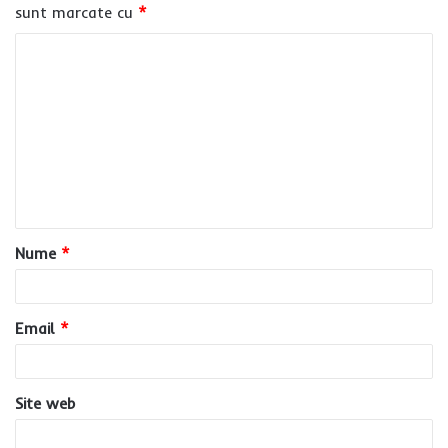
sunt marcate cu
*
C
o
m
e
n
t
a
Nume
*
r
i
u
Email
*
*
Site web