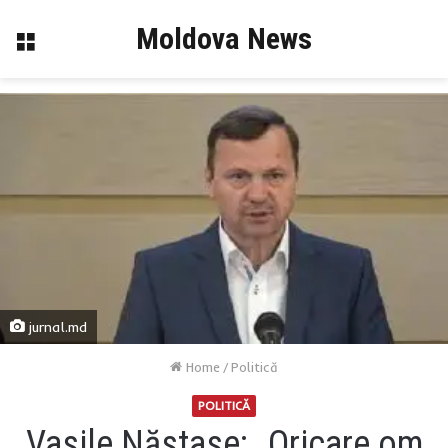
Moldova News
Menu
jurnal.md
Home
/
Politică
POLITICĂ
Vasile Năstase: „Oricare om