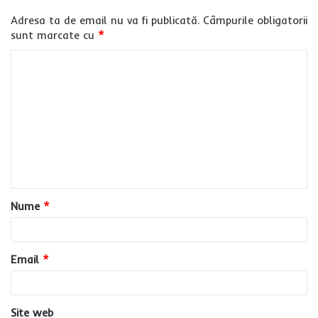
Adresa ta de email nu va fi publicată.
Câmpurile obligatorii
sunt marcate cu
*
C
o
m
e
n
t
a
Nume
*
r
i
u
Email
*
*
Site web