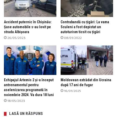
Accident puternic în Chișinău:
Contrabandă cu țigări: La vama
Șase automobile s-au lovit pe
Sculeni a fost depistat un
strada Albișoara
autoturism ticsit cu țigări
26/05/2023
08/01/2022
Echipajul Artemis 2 şi-a început
Moldovean extrădat din Ucraina
antrenamentul pentru
după 17 ani de fugar
aselenizarea programată în
16/01/2025
noiembrie 2024. Va dura 18 luni
18/05/2023
LASĂ UN RĂSPUNS