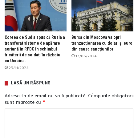
Coreea de Sud a spus că Rusia a
Bursa din Moscova va opri
transferat sisteme de apărare
tranzacționarea cu dolari și euro
aeriană în RPDC în schimbul
din cauza sancțiunilor
trimiterii de soldați în războiul
13/06/2024
cu Ucraina.
23/11/2024
LASĂ UN RĂSPUNS
Adresa ta de email nu va fi publicată.
Câmpurile obligatorii
sunt marcate cu
*
C
o
m