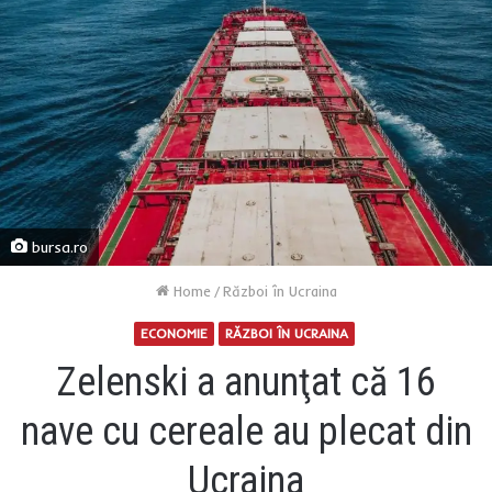
bursa.ro
Home
/
Război în Ucraina
ECONOMIE
RĂZBOI ÎN UCRAINA
Zelenski a anunţat că 16
nave cu cereale au plecat din
Ucraina