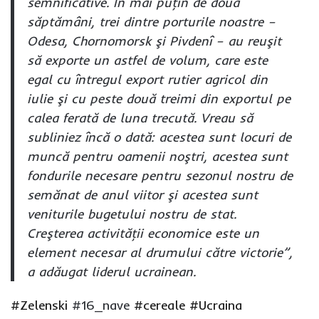
semnificative. În mai puţin de două
săptămâni, trei dintre porturile noastre –
Odesa, Chornomorsk şi Pivdenî – au reuşit
să exporte un astfel de volum, care este
egal cu întregul export rutier agricol din
iulie şi cu peste două treimi din exportul pe
calea ferată de luna trecută. Vreau să
subliniez încă o dată: acestea sunt locuri de
muncă pentru oamenii noştri, acestea sunt
fondurile necesare pentru sezonul nostru de
semănat de anul viitor şi acestea sunt
veniturile bugetului nostru de stat.
Creşterea activităţii economice este un
element necesar al drumului către victorie”,
a adăugat liderul ucrainean.
#Zelenski
#16_nave
#cereale
#Ucraina