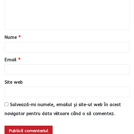
e
n
t
a
Nume
*
r
i
u
Email
*
*
Site web
Salvează-mi numele, emailul și site-ul web în acest
navigator pentru data viitoare când o să comentez.