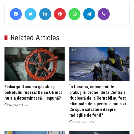
Facebook
Twitter
LinkedIn
Pinterest
WhatsApp
Telegram
Viber
Related Articles
Embargoul asupra gazului și
În Ucraina, consecințele
petrolului rusesc: De ce UE încă
prăbușirii dronei de la Centrala
nu s-a determinat să-l impună?
Nucleară de la Cernobîl au fost
eliminate deja pentru a noua zi.
14/04/2022
Ce spun salvatorii despre
radiațiile de fond?
23/02/2025