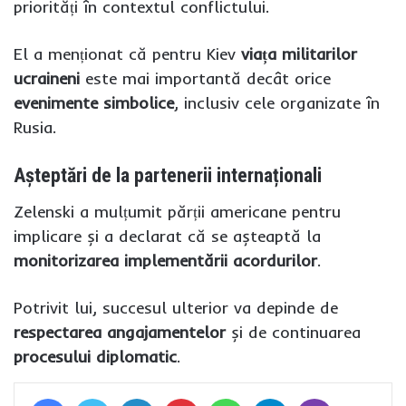
priorități în contextul conflictului.
El a menționat că pentru Kiev
viața militarilor
ucraineni
este mai importantă decât orice
evenimente simbolice
, inclusiv cele organizate în
Rusia.
Așteptări de la partenerii internaționali
Zelenski a mulțumit părții americane pentru
implicare și a declarat că se așteaptă la
monitorizarea implementării acordurilor
.
Potrivit lui, succesul ulterior va depinde de
respectarea angajamentelor
și de continuarea
procesului diplomatic
.
Facebook
Twitter
LinkedIn
Pinterest
WhatsApp
Telegram
Viber