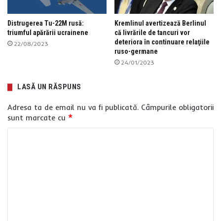
Distrugerea Tu-22M rusă:
Kremlinul avertizează Berlinul
triumful apărării ucrainene
că livrările de tancuri vor
deteriora în continuare relaţiile
22/08/2023
ruso-germane
24/01/2023
LASĂ UN RĂSPUNS
Adresa ta de email nu va fi publicată.
Câmpurile obligatorii
sunt marcate cu
*
C
o
m
e
n
t