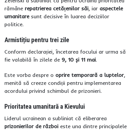
Zelenski a subliniat că pentru Ucraina prioritatea
rămâne
repatrierea cetățenilor săi
, iar
aspectele
umanitare
sunt decisive în luarea deciziilor
politice.
Armistițiu pentru trei zile
Conform declarației, încetarea focului ar urma să
fie valabilă în zilele de
9, 10 și 11 mai
.
Este vorba despre o
oprire temporară a luptelor
,
menită să creeze condiții pentru implementarea
acordului privind schimbul de prizonieri.
Prioritatea umanitară a Kievului
Liderul ucrainean a subliniat că eliberarea
prizonierilor de război
este una dintre principalele