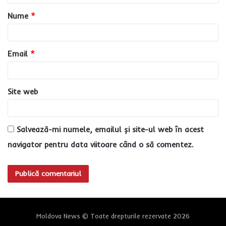
a
Nume
*
r
i
u
Email
*
*
Site web
Salvează-mi numele, emailul și site-ul web în acest
navigator pentru data viitoare când o să comentez.
Moldova News © Toate drepturile rezervate 2026