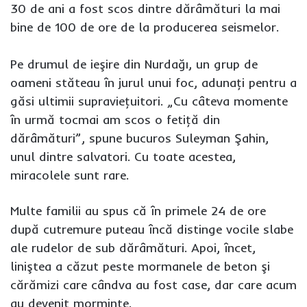
30 de ani a fost scos dintre dărâmături la mai
bine de 100 de ore de la producerea seismelor.
Pe drumul de ieşire din Nurdağı, un grup de
oameni stăteau în jurul unui foc, adunaţi pentru a
găsi ultimii supravieţuitori. „Cu câteva momente
în urmă tocmai am scos o fetiţă din
dărâmături”, spune bucuros Suleyman Şahin,
unul dintre salvatori. Cu toate acestea,
miracolele sunt rare.
Multe familii au spus că în primele 24 de ore
după cutremure puteau încă distinge vocile slabe
ale rudelor de sub dărâmături. Apoi, încet,
liniştea a căzut peste mormanele de beton şi
cărămizi care cândva au fost case, dar care acum
au devenit morminte.