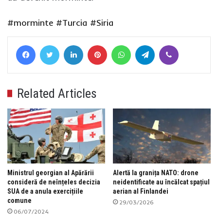
#morminte
#Turcia
#Siria
Facebook
Twitter
LinkedIn
Pinterest
WhatsApp
Telegram
Viber
Related Articles
Ministrul georgian al Apărării
Alertă la granița NATO: drone
consideră de neînțeles decizia
neidentificate au încălcat spațiul
SUA de a anula exercițiile
aerian al Finlandei
comune
29/03/2026
06/07/2024