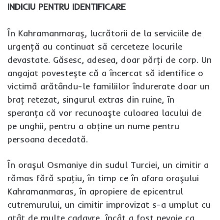
INDICIU PENTRU IDENTIFICARE
În Kahramanmaraş, lucrătorii de la serviciile de
urgenţă au continuat să cerceteze locurile
devastate. Găsesc, adesea, doar părţi de corp. Un
angajat povesteşte că a încercat să identifice o
victimă arătându-le familiilor îndurerate doar un
braţ retezat, singurul extras din ruine, în
speranţa că vor recunoaşte culoarea lacului de
pe unghii, pentru a obţine un nume pentru
persoana decedată.
În oraşul Osmaniye din sudul Turciei, un cimitir a
rămas fără spaţiu, în timp ce în afara oraşului
Kahramanmaras, în apropiere de epicentrul
cutremurului, un cimitir improvizat s-a umplut cu
atât de multe cadavre, încât a fost nevoie ca