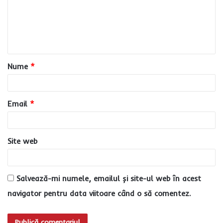
e
n
t
a
Nume
*
r
i
u
Email
*
*
Site web
Salvează-mi numele, emailul și site-ul web în acest
navigator pentru data viitoare când o să comentez.