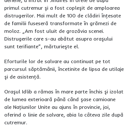
aeriene, a intrat în Jindires în orele de după
primul cutremur şi a fost copleşit de amploarea
distrugerilor. Mai mult de 100 de clădiri înţesate
de familii fuseseră transformate în grămezi de
moloz. „Am fost uluit de grozăvia scenei.
Distrugerile care s-au abătut asupra oraşului
sunt terifiante”, mărturieşte el.
Eforturile lor de salvare au continuat pe tot
parcursul săptămânii, încetinite de lipsa de utilaje
şi de asistenţă.
Oraşul Idlib a rămas în mare parte închis şi izolat
de lumea exterioară până când şase camioane
ale Naţiunilor Unite au ajuns în provincie, joi,
oferind o linie de salvare, abia la câteva zile după
cutremur.