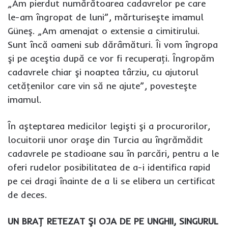
„Am pierdut numărătoarea cadavrelor pe care
le-am îngropat de luni”, mărturiseşte imamul
Güneş. „Am amenajat o extensie a cimitirului.
Sunt încă oameni sub dărâmături. Îi vom îngropa
şi pe aceştia după ce vor fi recuperaţi. Îngropăm
cadavrele chiar şi noaptea târziu, cu ajutorul
cetăţenilor care vin să ne ajute”, povesteşte
imamul.
În aşteptarea medicilor legişti şi a procurorilor,
locuitorii unor oraşe din Turcia au îngrămădit
cadavrele pe stadioane sau în parcări, pentru a le
oferi rudelor posibilitatea de a-i identifica rapid
pe cei dragi înainte de a li se elibera un certificat
de deces.
UN BRAŢ RETEZAT ŞI OJA DE PE UNGHII, SINGURUL