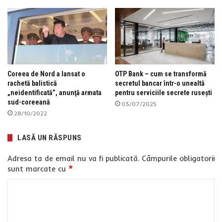
Coreea de Nord a lansat o
OTP Bank – cum se transformă
rachetă balistică
secretul bancar într-o unealtă
„neidentificată”, anunţă armata
pentru serviciile secrete rusești
sud-coreeană
03/07/2025
28/10/2022
LASĂ UN RĂSPUNS
Adresa ta de email nu va fi publicată.
Câmpurile obligatorii
sunt marcate cu
*
C
o
m