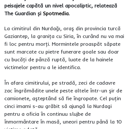
peisajele capătă un nivel apocaliptic, relatează
The Guardian și
Spotmedia
.
La cimitirul din Nurdağı, oraş din provincia turcă
Gaziantep, la graniţa cu Siria, în curând nu va mai
fi loc pentru morţi. Mormintele proaspăt săpate
sunt marcate cu pietre funerare goale sau doar
cu bucăţi de pânză ruptă, luate de la hainele
victimelor pentru a le identifica.
În afara cimitirului, pe stradă, zeci de cadavre
zac îngrămădite unele peste altele într-un şir de
camionete, aşteptând să fie îngropate. Cel puţin
cinci imami s-au grăbit să ajungă la Nurdagi
pentru a oficia în continuu slujbe de
înmormântare în masă, uneori pentru până la 10