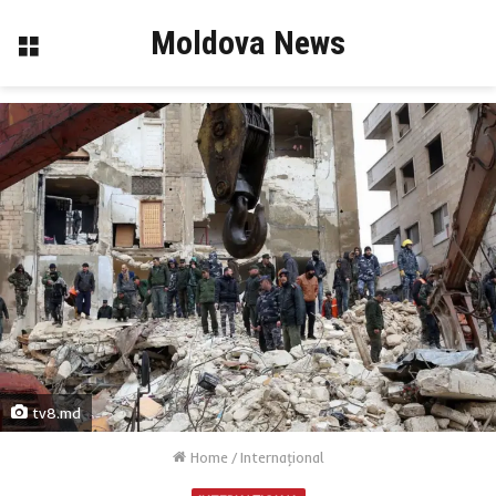
Moldova News
Menu
tv8.md
Home
/
Internaţional