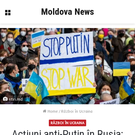
Moldova News
Menu
stiri.md
Home
/
Război în Ucraina
RĂZBOI ÎN UCRAINA
Acțiuni anti-Putin în Rusia: