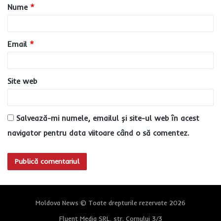
Nume
*
r
i
u
Email
*
*
Site web
Salvează-mi numele, emailul și site-ul web în acest
navigator pentru data viitoare când o să comentez.
Moldova News © Toate drepturile rezervate 2026
Fluent Media SRL, str. Cornului 3/3