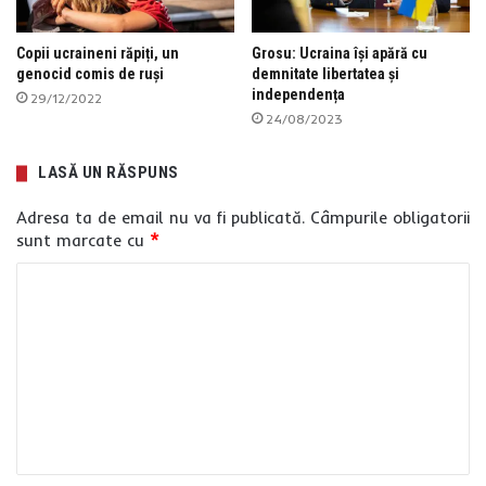
Copii ucraineni răpiți, un
Grosu: Ucraina își apără cu
genocid comis de ruși
demnitate libertatea și
independența
29/12/2022
24/08/2023
LASĂ UN RĂSPUNS
Adresa ta de email nu va fi publicată.
Câmpurile obligatorii
sunt marcate cu
*
C
o
m
e
n
t
a