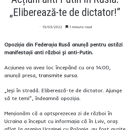
„Eliberează-te de dictator!”
13/03/2022
1 minute read
Opoziția din Federația Rusă anunță pentru astăzi
manifestații anti război și anti-Putin.
Acțiunea va avea loc începând cu ora 14:00,
anunță presa,
transmite sursa
.
„Ieși în stradă. Eliberează-te de dictator. Ajunge
să te temi”, îndeamnă opoziția.
Menționăm că a optsprezecea zi de război în
Ucraina a început cu informația că în Lviv, oraș
aflat la granița Ucrainei cu Polonia, au fost auzite