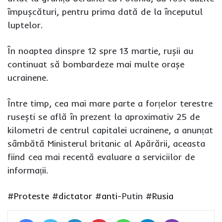
împușcături, pentru prima dată de la începutul
luptelor.
În noaptea dinspre 12 spre 13 martie, rușii au
continuat să bombardeze mai multe orașe
ucrainene.
Între timp, cea mai mare parte a forțelor terestre
rusești se află în prezent la aproximativ 25 de
kilometri de centrul capitalei ucrainene, a anunțat
sâmbătă Ministerul britanic al Apărării, aceasta
fiind cea mai recentă evaluare a serviciilor de
informații.
#Proteste
#dictator
#anti
-Putin
#Rusia
Facebook
Twitter
LinkedIn
Pinterest
WhatsApp
Telegram
Viber