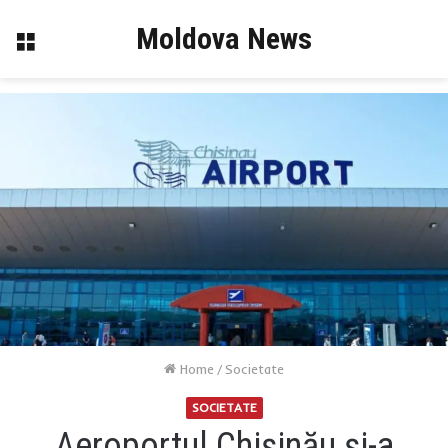
Moldova News
Menu
Home
/
Societate
SOCIETATE
Aeroportul Chișinău și-a