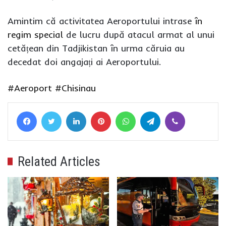
Amintim că activitatea Aeroportului intrase
în
regim special
de lucru după atacul armat al unui
cetățean din Tadjikistan în urma căruia au
decedat doi angajați ai Aeroportului.
#Aeroport
#Chisinau
Facebook
Twitter
LinkedIn
Pinterest
WhatsApp
Telegram
Viber
Related Articles