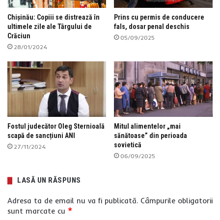
Chișinău: Copiii se distrează în
Prins cu permis de conducere
ultimele zile ale Târgului de
fals, dosar penal deschis
Crăciun
05/09/2025
28/01/2024
Fostul judecător Oleg Sternioală
Mitul alimentelor „mai
scapă de sancțiuni ANI
sănătoase” din perioada
sovietică
27/11/2024
06/09/2025
LASĂ UN RĂSPUNS
Adresa ta de email nu va fi publicată.
Câmpurile obligatorii
sunt marcate cu
*