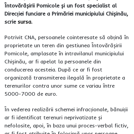
Întovărășirii Pomicole și un fost specialist al
Direcției funciare a Primăriei municipiului Chișinău,
scrie
sursa
.
Potrivit CNA, persoanele cointeresate să obțină în
proprietate un teren din gestiunea Întovărășirii
Pomicole, amplasate în intravilanul municipiului
Chișinău, ar fi apelat la persoanele din
conducerea acesteia. După ce ar fi fost
organizată transmiterea ilegală în proprietate a
terenurilor contra unor sume ce variau între
5000-7000 de euro.
În vederea realizării schemei infracționale, bănuiții
ar fi identificat terenuri neprivatizate și
nefolosite, apoi, în baza unui proces-verbal fictiv,
ar fi fost atribuite în folosință unor persoane