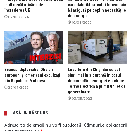
mult decât oricând de
care datorită parcului fotovoltaic
încrederea UE
își asigură pe deplin necesitățile
de energie
02/06/2024
10/08/2022
Scandal diplomatic: Oficiali
Locuitorii din Chișinău se pot
europeni și americani expulzați
simți mai în siguranță în cazul
din Republica Moldova
deconectării energiei electrice:
Termoelectrica a primit un lot de
28/07/2025
generatoare
03/05/2023
LASĂ UN RĂSPUNS
Adresa ta de email nu va fi publicată.
Câmpurile obligatorii