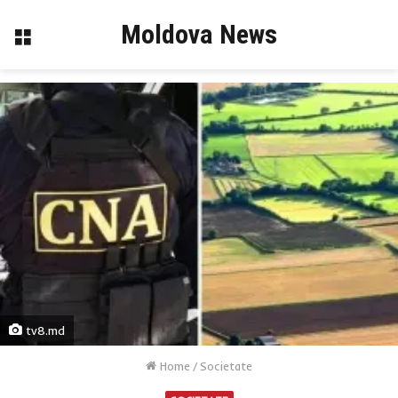
Moldova News
Menu
tv8.md
Home
/
Societate