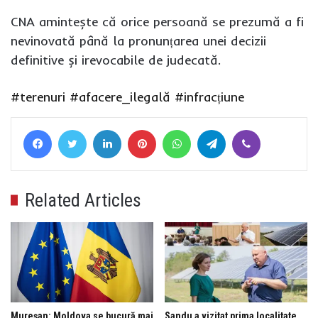
CNA amintește că orice persoană se prezumă a fi
nevinovată până la pronunțarea unei decizii
definitive și irevocabile de judecată.
#terenuri
#afacere_ilegală
#infracțiune
Facebook
Twitter
LinkedIn
Pinterest
WhatsApp
Telegram
Viber
Related Articles
Mureșan: Moldova se bucură mai
Sandu a vizitat prima localitate