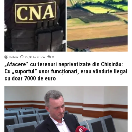
Helen
29/04/2024
0
„Afacere” cu terenuri neprivatizate din Chișinău:
Cu „suportul” unor funcționari, erau vândute ilegal
cu doar 7000 de euro