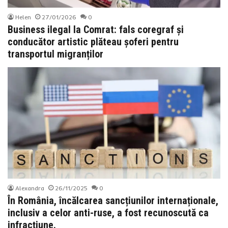
Helen
27/01/2026
0
Business ilegal la Comrat: fals coregraf și
conducător artistic plăteau șoferi pentru
transportul migranților
Alexandra
26/11/2025
0
În România, încălcarea sancțiunilor internaționale,
inclusiv a celor anti-ruse, a fost recunoscută ca
infracțiune.