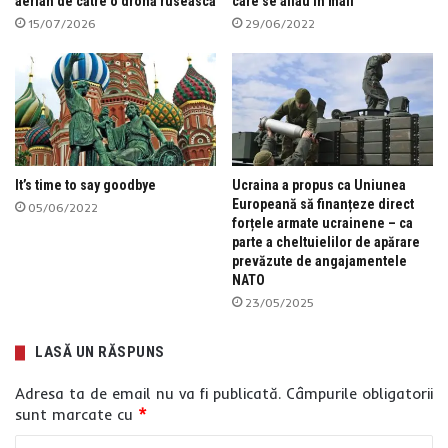
aerian de către o dronă rusească
care se aflau în mall
15/07/2026
29/06/2022
It’s time to say goodbye
Ucraina a propus ca Uniunea
Europeană să finanțeze direct
05/06/2022
forțele armate ucrainene – ca
parte a cheltuielilor de apărare
prevăzute de angajamentele
NATO
23/05/2025
LASĂ UN RĂSPUNS
Adresa ta de email nu va fi publicată.
Câmpurile obligatorii
sunt marcate cu
*