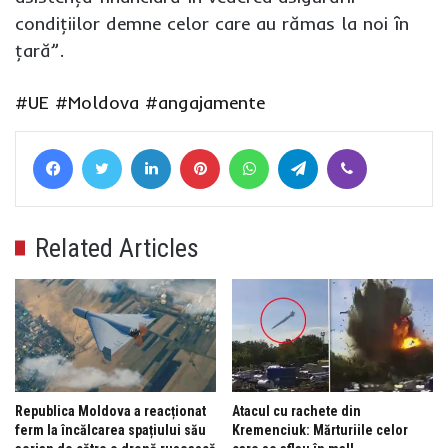
condiţiilor demne celor care au rămas la noi în
ţară”.
#UE
#Moldova
#angajamente
Facebook
Twitter
LinkedIn
Pinterest
WhatsApp
Telegram
Viber
Related Articles
Republica Moldova a reacționat
Atacul cu rachete din
ferm la încălcarea spațiului său
Kremenciuk: Mărturiile celor