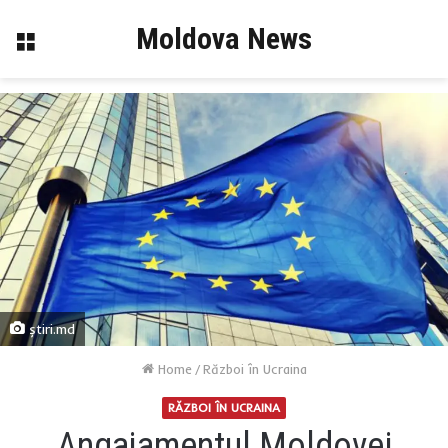
Moldova News
Menu
știri.md
Home
/
Război în Ucraina
RĂZBOI ÎN UCRAINA
Angajamentul Moldovei