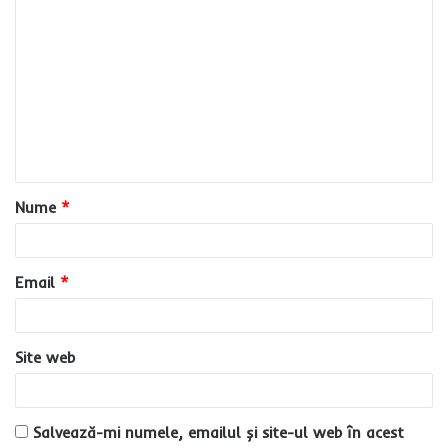
C
o
m
e
n
t
a
Nume
*
r
i
u
Email
*
*
Site web
Salvează-mi numele, emailul și site-ul web în acest