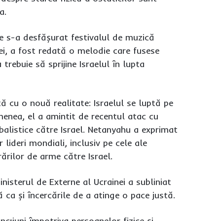
a.
de s-a desfășurat festivalul de muzică
ei, a fost redată o melodie care fusese
rebuie să sprijine Israelul în lupta
ă cu o nouă realitate: Israelul se luptă pe
menea, el a amintit de recentul atac cu
balistice către Israel. Netanyahu a exprimat
lideri mondiali, inclusiv pe cele ale
ărilor de arme către Israel.
inisterul de Externe al Ucrainei a subliniat
ă ca și încercările de a atinge o pace justă.
cțiuni împotriva persoanelor fizice și