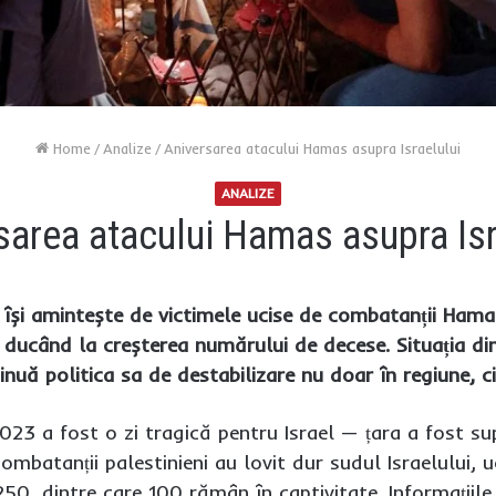
Home
/
Analize
/
Aniversarea atacului Hamas asupra Israelului
ANALIZE
sarea atacului Hamas asupra Isr
își amintește de victimele ucise de combatanții Hamas
 ducând la creșterea numărului de decese. Situația din
inuă politica sa de destabilizare nu doar în regiune, ci
23 a fost o zi tragică pentru Israel — țara a fost s
ombatanții palestinieni au lovit dur sudul Israelului,
250, dintre care 100 rămân în captivitate. Informațiile