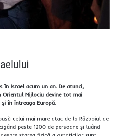
aelului
 în Israel acum un an. De atunci,
 Orientul Mijlociu devine tot mai
 și în întreaga Europă.
upusă celui mai mare atac de la Războiul de
 ucigând peste 1200 de persoane și luând
 despre starea fizică a ostaticilor sunt