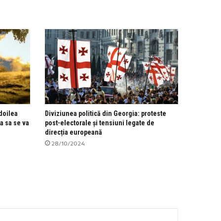
 doilea
Diviziunea politică din Georgia: proteste
a sa se va
post-electorale și tensiuni legate de
direcția europeană
28/10/2024