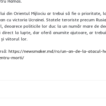
ntru Hamas.
i din Orientul Mijlociu ar trebui să fie o prioritate, l
an cu victoria Ucrainei. Statele teroriste precum Rusia 
al, deoarece politicile lor duc la un număr mare de de
ă direct la lupte, dar oferă anumite ajutoare, ar trebu
i viitorul lor.
rsă:
https://newsmaker.md/ro/un-an-de-la-atacul-ha
entru-morti/