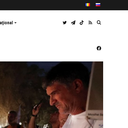
Twitter
Telegram
TikTok
RSS
Caută
aţional
Facebook