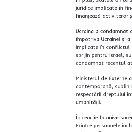
juridice implicate în f
finanțează activ terori
Ucraina a condamnat at
împotriva Ucrainei și a
implicate în conflictul
sprijin pentru Israel, 
condamnat recentul ata
Ministerul de Externe a
contemporană, subliniin
respectării dreptului i
umanității.
În reacție la aniversare
Printre persoanele inc