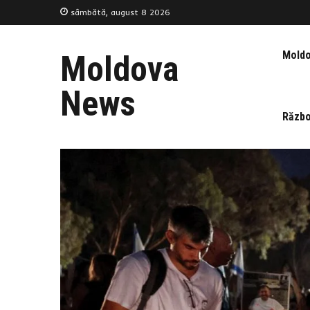
sâmbătă, august 8 2026
Mold
Moldova
News
Războ