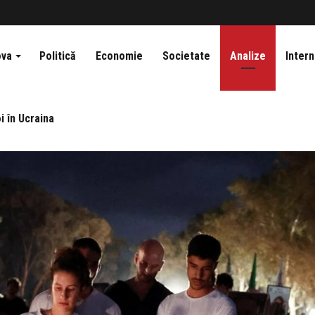
ova
Politică
Economie
Societate
Analize
Intern
i în Ucraina