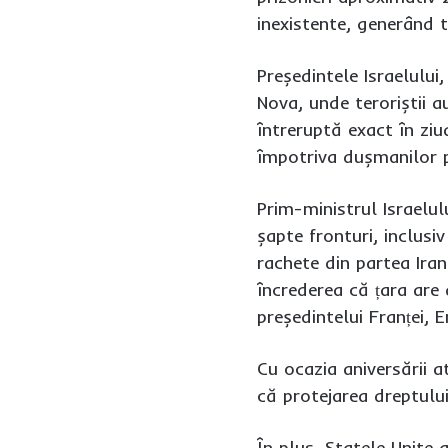
inexistente, generând t
Președintele Israelului
Nova, unde teroriștii 
întreruptă exact în ziu
împotriva dușmanilor p
Prim-ministrul Israelul
șapte fronturi, inclus
rachete din partea Iran
încrederea că țara are 
președintelui Franței,
Cu ocazia aniversării a
că protejarea dreptului 
În plus, Statele Unite 