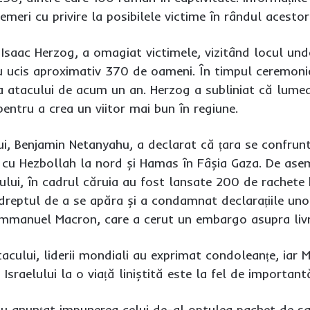
emeri cu privire la posibilele victime în rândul acestor
, Isaac Herzog, a omagiat victimele, vizitând locul un
au ucis aproximativ 370 de oameni. În timpul ceremoni
a atacului de acum un an. Herzog a subliniat că lumea t
entru a crea un viitor mai bun în regiune.
ui, Benjamin Netanyahu, a declarat că țara se confrunt
iv cu Hezbollah la nord și Hamas în Fâșia Gaza. De ase
ului, în cadrul căruia au fost lansate 200 de rachete 
dreptul de a se apăra și a condamnat declarațiile unor 
 Emmanuel Macron, care a cerut un embargo asupra livr
tacului, liderii mondiali au exprimat condoleanțe, iar M
Israelului la o viață liniștită este la fel de important
au anunțat impunerea celui de-al optulea pachet de san