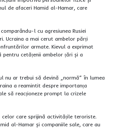
omul de afaceri Hamid al-Hamar, care
, comparându-l cu agresiunea Rusiei
ări. Ucraina a mai cerut ambelor părți
onfruntărilor armate. Kievul a exprimat
ă pentru cetățenii ambelor țări și a
smul nu ar trebui să devină „normă” în lumea
Ucraina a reamintit despre importanța
nale să reacționeze prompt la crizele
elor care sprijină activitățile teroriste.
amid al-Hamar și companiile sale, care au