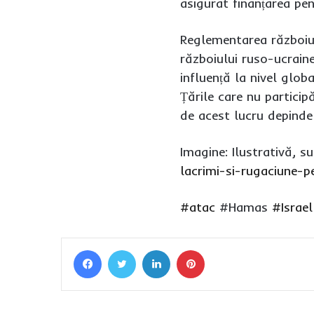
asigurat finanțarea pe
Reglementarea războiulu
războiului ruso-ucraine
influență la nivel glob
Țările care nu particip
de acest lucru depinde ș
Imagine: Ilustrativă, su
lacrimi-si-rugaciune-p
#atac
#Hamas
#Israel
Facebook
Twitter
LinkedIn
Pinterest