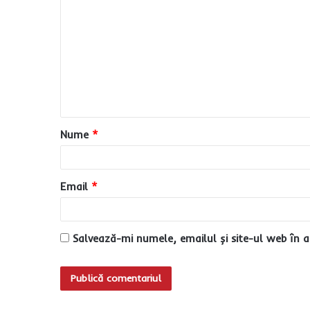
o
m
e
n
t
a
Nume
*
r
i
u
Email
*
*
Salvează-mi numele, emailul și site-ul web în a