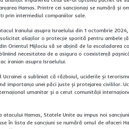
inanțarea Hamas. Printre cei sancționați se numără și 
ști prin intermediul companiilor sale.
acul Iranului asupra Israelului din 1 octombrie 2024
 solicitat aliaților o protecție sporită pentru ambele ț
 din Orientul Mijlociu să se abțină de la escaladarea c
subliniind necesitatea de a asigura o coexistență pașnic
c iranian asupra Israelului.
l Ucrainei a subliniat că războiul, uciderile și terori
d importanța unei păci juste și protejarea civililor. 
nternațional umanitar și a cerut comunității internațio
a atacului Hamas, Statele Unite au impus noi sancțiuni c
luse în lista de sancțiuni se numără omul de afaceri H