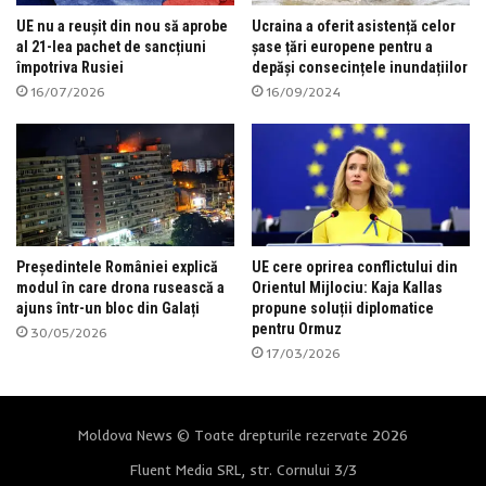
UE nu a reușit din nou să aprobe
Ucraina a oferit asistență celor
al 21-lea pachet de sancțiuni
șase țări europene pentru a
împotriva Rusiei
depăși consecințele inundațiilor
16/07/2026
16/09/2024
Președintele României explică
UE cere oprirea conflictului din
modul în care drona rusească a
Orientul Mijlociu: Kaja Kallas
ajuns într-un bloc din Galați
propune soluții diplomatice
pentru Ormuz
30/05/2026
17/03/2026
Moldova News © Toate drepturile rezervate 2026
Fluent Media SRL, str. Cornului 3/3