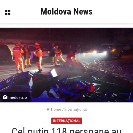
Moldova News
Menu
meduza.io
Home
/
Internaţional
INTERNAŢIONAL
Cel puțin 118 persoane au