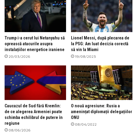
Trump i-a cerut lui Netanyahu să
Lionel Messi, după plecarea de
oprească atacurile asupra
la PSG: Am luat decizia corectă
instalațiilor energetice iraniene
să vin la Miami
20/03/2026
19/08/2023
Caucazul de Sud fără Kremlin:
O nouă agresiune: Rusia a
de ce alegerea Armeniei poate
amenințat diplomații delegațiilor
schimba echilibrul de putere în
ONU
regiune
08/04/2022
08/06/2026