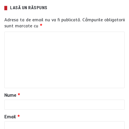
LASĂ UN RĂSPUNS
Adresa ta de email nu va fi publicată.
Câmpurile obligatorii
sunt marcate cu
*
C
o
m
e
n
t
a
Nume
*
r
i
u
Email
*
*