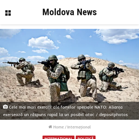
Moldova News
Menu
Cele mai mari exerciții ale forțelor speciale NATO: Alianța
exersează un răspuns rapid la un posibil atac / depositphotos
Home
/
Internaţional
INTERNAŢIONAL
POLITICĂ