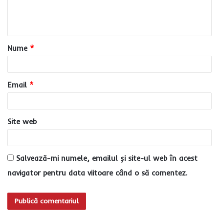
n
t
a
Nume
*
r
i
u
Email
*
*
Site web
Salvează-mi numele, emailul și site-ul web în acest
navigator pentru data viitoare când o să comentez.