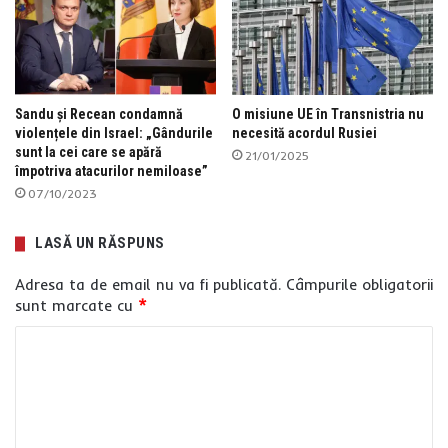
Sandu și Recean condamnă
O misiune UE în Transnistria nu
violențele din Israel: „Gândurile
necesită acordul Rusiei
sunt la cei care se apără
21/01/2025
împotriva atacurilor nemiloase”
07/10/2023
LASĂ UN RĂSPUNS
Adresa ta de email nu va fi publicată.
Câmpurile obligatorii
sunt marcate cu
*
C
o
m
e