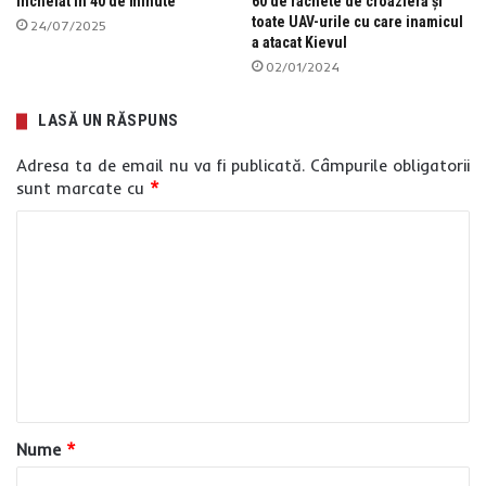
încheiat în 40 de minute
60 de rachete de croazieră și
toate UAV-urile cu care inamicul
24/07/2025
a atacat Kievul
02/01/2024
LASĂ UN RĂSPUNS
Adresa ta de email nu va fi publicată.
Câmpurile obligatorii
sunt marcate cu
*
C
o
m
e
n
t
a
Nume
*
r