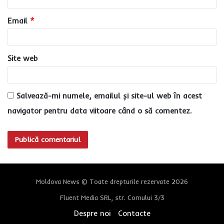
i
u
Email
*
*
Site web
Salvează-mi numele, emailul și site-ul web în acest
navigator pentru data viitoare când o să comentez.
Moldova News © Toate drepturile rezervate 2026
Fluent Media SRL, str. Cornului 3/3
Despre noi
Contacte