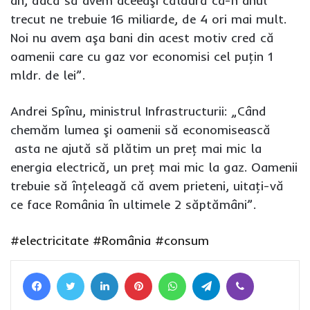
an, dacă să avem aceeaşi căldură ca-n anul
trecut ne trebuie 16 miliarde, de 4 ori mai mult.
Noi nu avem aşa bani din acest motiv cred că
oamenii care cu gaz vor economisi cel puţin 1
mldr. de lei”.
Andrei Spînu, ministrul Infrastructurii: „Când
chemăm lumea şi oamenii să economisească
asta ne ajută să plătim un preţ mai mic la
energia electrică, un preţ mai mic la gaz. Oamenii
trebuie să înţeleagă că avem prieteni, uitaţi-vă
ce face România în ultimele 2 săptămâni”.
#electricitate
#România
#consum
Facebook
Twitter
LinkedIn
Pinterest
WhatsApp
Telegram
Viber