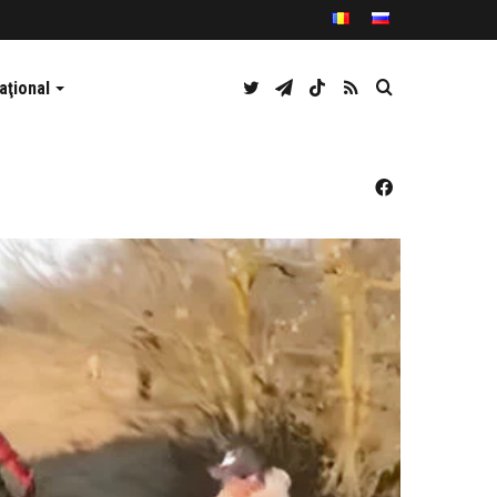
Twitter
Telegram
TikTok
RSS
Caută
aţional
Facebook