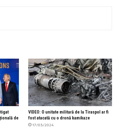
tigat
VIDEO: O unitate militară de la Tiraspol ar fi
țională de
fost atacată cu o dronă kamikaze
17/03/2024