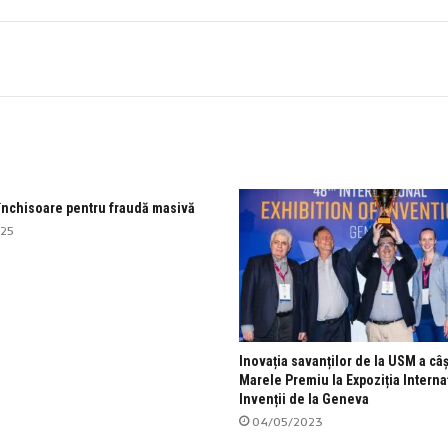
 închisoare pentru fraudă masivă
025
Inovația savanților de la USM a câș
Marele Premiu la Expoziția Interna
Invenții de la Geneva
04/05/2023