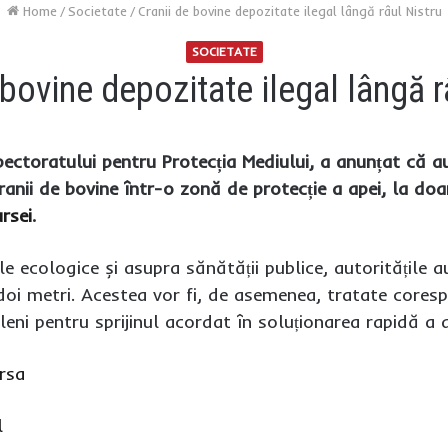
Home
/
Societate
/
Cranii de bovine depozitate ilegal lângă râul Nistru
SOCIETATE
 bovine depozitate ilegal lângă r
pectoratului pentru Protecția Mediului, a anunțat că a
anii de bovine într-o zonă de protecție a apei, la doa
rsei
.
le ecologice și asupra sănătății publice, autoritățile a
doi metri. Acestea vor fi, de asemenea, tratate core
leni pentru sprijinul acordat în soluționarea rapidă a 
rsa
l