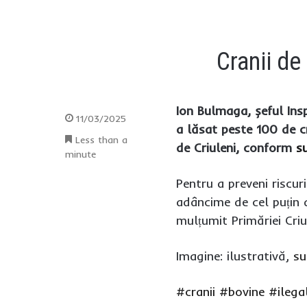
Cranii de
Ion Bulmaga, șeful Ins
11/03/2025
a lăsat peste 100 de cr
Less than a
de Criuleni, conform
su
minute
Pentru a preveni riscuri
adâncime de cel puțin 
mulțumit Primăriei Criu
Imagine: ilustrativă,
su
#cranii
#bovine
#ilega