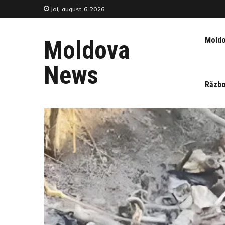
joi, august 6 2026
Mold
Moldova
News
Războ