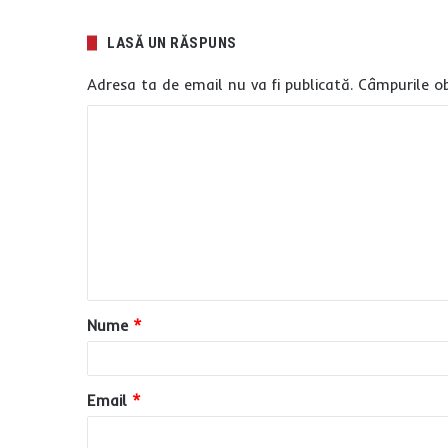
LASĂ UN RĂSPUNS
Adresa ta de email nu va fi publicată.
Câmpurile ob
C
o
m
e
n
t
a
Nume
*
r
i
u
Email
*
*