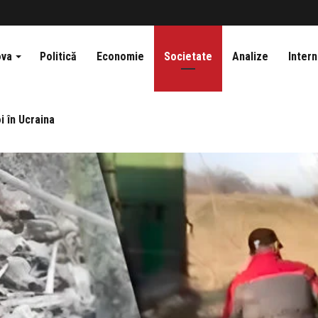
ova
Politică
Economie
Societate
Analize
Intern
i în Ucraina