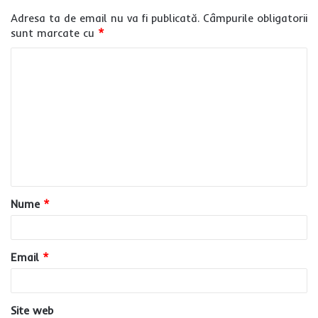
Adresa ta de email nu va fi publicată.
Câmpurile obligatorii
sunt marcate cu
*
C
o
m
e
n
t
a
Nume
*
r
i
u
Email
*
*
Site web