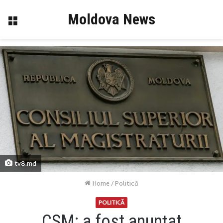
Moldova News
Menu
tv8.md
Home
/
Politică
POLITICĂ
CSM: a fost anunțat