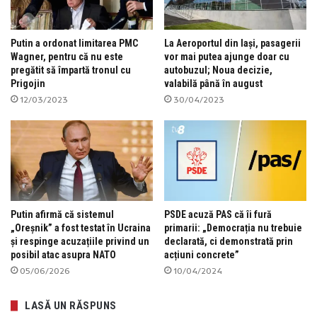
Putin a ordonat limitarea PMC
La Aeroportul din Iași, pasagerii
Wagner, pentru că nu este
vor mai putea ajunge doar cu
pregătit să împartă tronul cu
autobuzul; Noua decizie,
Prigojin
valabilă până în august
12/03/2023
30/04/2023
Putin afirmă că sistemul
PSDE acuză PAS că îi fură
„Oreșnik” a fost testat în Ucraina
primarii: „Democrația nu trebuie
și respinge acuzațiile privind un
declarată, ci demonstrată prin
posibil atac asupra NATO
acțiuni concrete”
05/06/2026
10/04/2024
LASĂ UN RĂSPUNS