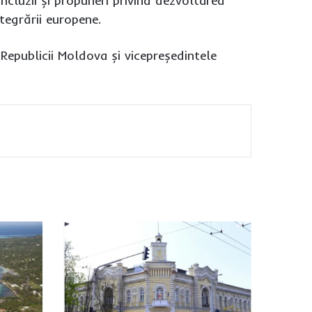
cluzii și propuneri privind dezvoltarea
tegrării europene.
Republicii Moldova și vicepreședintele