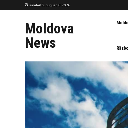
sâmbătă, august 8 2026
Mold
Moldova
News
Războ