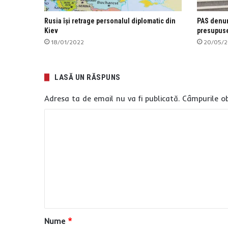
Rusia își retrage personalul diplomatic din
PAS denun
Kiev
presupuse
18/01/2022
20/05/
LASĂ UN RĂSPUNS
Adresa ta de email nu va fi publicată.
Câmpurile ob
C
o
m
e
n
t
a
Nume
*
r