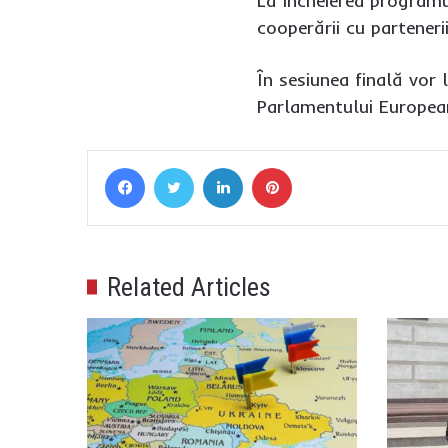
La încheierea programu
cooperării cu parteneri
În sesiunea finală vor 
Parlamentului European
Facebook
Twitter
LinkedIn
Pinterest
Related Articles