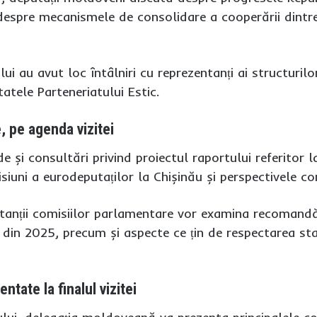
espre mecanismele de consolidare a cooperării dintre
ui au avut loc întâlniri cu reprezentanți ai structuril
statele Parteneriatului Estic.
, pe agenda vizitei
de și consultări privind proiectul raportului referitor 
isiuni a eurodeputaților la Chișinău și perspectivele co
anții comisiilor parlamentare vor examina recomandăr
 din 2025, precum și aspecte ce țin de respectarea st
entate la finalul vizitei