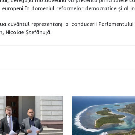
lui, delegația moldoveană va prezenta principalele con
i europeni în domeniul reformelor democratice și al in
lua cuvântul reprezentanți ai conducerii Parlamentului 
, Nicolae Ștefănuță.