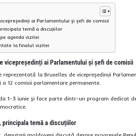
vicepreședinți ai Parlamentului și șefi de comisii
rincipala temă a discuțiilor
 pe agenda vizitei
tate la finalul vizitei
e vicepreședinți ai Parlamentului și șefi de comisii
 reprezentată la Bruxelles de vicepreședinții Parlame
ii a 12 comisii parlamentare permanente.
ada 1–3 iunie și face parte dintr-un program dedicat d
emocratice.
principala temă a discuțiilor
r, deputații moldoveni discută despre progresele Repub