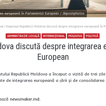
area europeană în Parlamentul European / depositphotos
nal
/
Deputații Republicii Moldova discută despre integrarea europeană în 
ADMINISTRAȚIE LOCALĂ
INTERNAŢIONAL
MOLDOVA
POLITICĂ
dova discută despre integrarea
European
tului Republicii Moldova a început o vizită de trei zi
te de integrarea europeană a țării și de consolidarea c
mează
newsmaker.md.