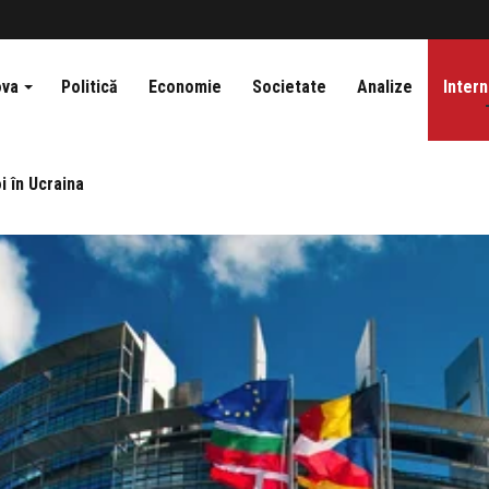
ova
Politică
Economie
Societate
Analize
Intern
i în Ucraina