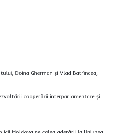
ntului, Doina Gherman și Vlad Batrîncea,
ezvoltării cooperării interparlamentare și
licii Moldova pe calea aderării la Uniunea