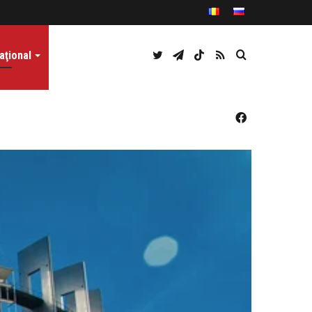
Twitter
Telegram
TikTok
RSS
Caută
aţional
Facebook