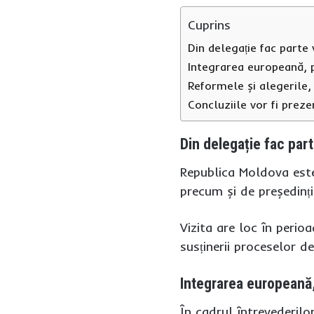
Cuprins
Din delegație fac parte 
Integrarea europeană, p
Reformele și alegerile,
Concluziile vor fi prezen
Din delegație fac part
Republica Moldova este
precum și de președinț
Vizita are loc în perio
susținerii proceselor d
Integrarea europeană, 
În cadrul întrevederilo