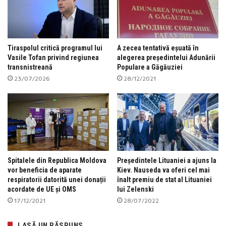
Tiraspolul critică programul lui
A zecea tentativă eșuată în
Vasile Tofan privind regiunea
alegerea președintelui Adunării
transnistreană
Populare a Găgăuziei
23/07/2026
28/12/2021
Spitalele din Republica Moldova
Președintele Lituaniei a ajuns la
vor beneficia de aparate
Kiev. Nauseda va oferi cel mai
respiratorii datorită unei donații
înalt premiu de stat al Lituaniei
acordate de UE și OMS
lui Zelenski
17/12/2021
28/07/2022
LASĂ UN RĂSPUNS