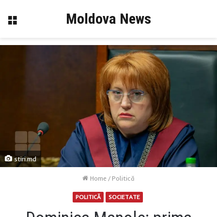
Moldova News
Menu
stiri.md
Home
/
Politică
POLITICĂ
SOCIETATE