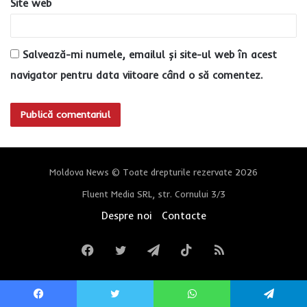
Site web
Salvează-mi numele, emailul și site-ul web în acest
navigator pentru data viitoare când o să comentez.
Moldova News © Toate drepturile rezervate 2026
Fluent Media SRL, str. Cornului 3/3
Despre noi
Contacte
Facebook
Twitter
Telegram
TikTok
RSS
Facebook
Twitter
WhatsApp
Telegram