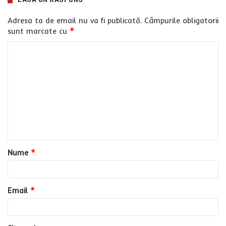
Adresa ta de email nu va fi publicată.
Câmpurile obligatorii
sunt marcate cu
*
C
o
m
e
n
t
a
Nume
*
r
i
u
Email
*
*