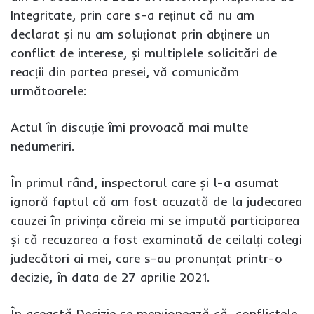
Integritate, prin care s-a reținut că nu am
declarat și nu am soluționat prin abținere un
conflict de interese, și multiplele solicitări de
reacții din partea presei, vă comunicăm
următoarele:
Actul în discuție îmi provoacă mai multe
nedumeriri.
În primul rând, inspectorul care și l-a asumat
ignoră faptul că am fost acuzată de la judecarea
cauzei în privința căreia mi se impută participarea
și că recuzarea a fost examinată de ceilalți colegi
judecători ai mei, care s-au pronunțat printr-o
decizie, în data de 27 aprilie 2021.
În această Decizie se menționează că, conflictele