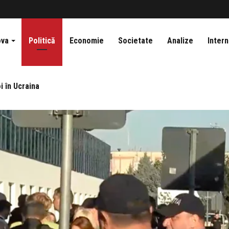
ova
Politică
Economie
Societate
Analize
Intern
i în Ucraina