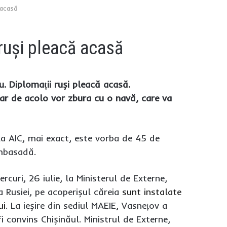
 acasă
ruși pleacă acasă
. Diplomații ruși pleacă acasă.
iar de acolo vor zbura cu o navă, care va
la AIC, mai exact, este vorba de 45 de
Ambasadă.
uri, 26 iulie, la Ministerul de Externe,
a Rusiei, pe acoperișul căreia
sunt instalate
ui
. La ieșire din sediul MAEIE, Vasnețov a
i convins Chișinăul. Ministrul de Externe,