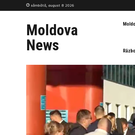
sâmbătă, august 8 2026
Mold
Moldova
News
Războ