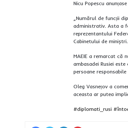
Nicu Popescu anunțase
„Numărul de funcții di
administrativ. Asta a f
reprezentantului Feder
Cabinetului de miniștri.
MAEIE a remarcat că nu 
ambasadei Rusiei este 
persoane responsabile c
Oleg Vasnețov a coment
aceasta ar putea impli
#diplomati_rusi
#înto
Facebook
Twitter
LinkedIn
Pinterest