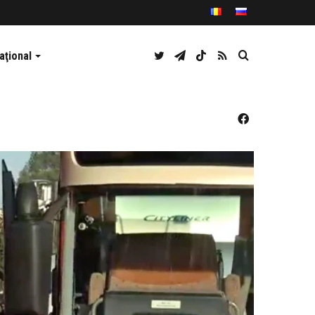
Twitter
Telegram
TikTok
RSS
Caută
aţional
Facebook