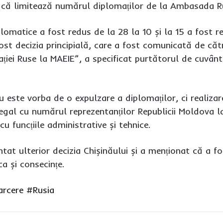
 că limitează numărul diplomaților de la Ambasada R
plomatice a fost redus de la 28 la 10 și la 15 a fost 
ost decizia principială, care a fost comunicată de cătr
ației Ruse la MAEIE”, a specificat purtătorul de cuvân
este vorba de o expulzare a diplomaților, ci realizare
egal cu numărul reprezentanților Republicii Moldova la
u funcțiile administrative și tehnice.
at ulterior decizia Chișinăului și a menționat că a f
ca și consecințe.
arcere
#Rusia