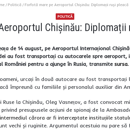
me
/
Politică
/
Forfotă mare pe Aeroportul Chișinău: Diplomații ruși pleacă
POLITICĂ
Aeroportul Chișinău: Diplomații 
ața de 14 august, pe Aeroportul Internațional Chișinău
ei au fost transportați cu autocarele spre aeroport, 
al României pentru a ajunge în Rusia
,
transmite
sursa.
 oameni, urcați în două autocare au fost transportați 
eacă împreună cu familiile și personalul auxiliar din 
Ruse la Chișinău, Oleg Vasnețov, a fost convocat mierc
ii privind presupusele acțiuni de spionaj de la Ambasad
ntermediul cărora ar fi interceptate instituțiile statul
nt vechi și ruginite. Argumentul acestuia nu pare să f