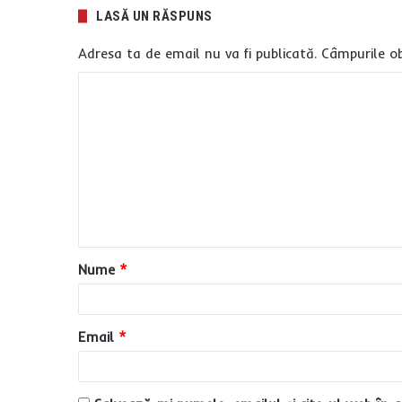
LASĂ UN RĂSPUNS
Adresa ta de email nu va fi publicată.
Câmpurile ob
C
o
m
e
n
t
a
Nume
*
r
i
u
Email
*
*