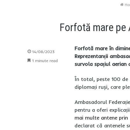
Ho
Forfotă mare pe 
Forfotă mare în dimine
14/08/2023
Reprezentanții ambasad
1 minute read
survola spațiul aerian 
În total, peste 100 de
diplomați ruși, care pl
Ambasadorul Federației 
pentru a oferi explicaț
mai multe antene prin i
declarat că antenele su