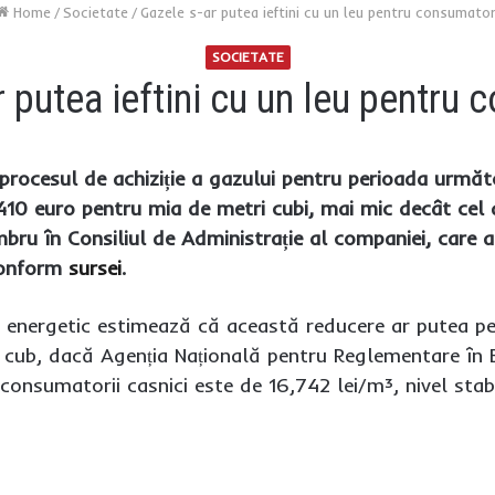
Home
/
Societate
/
Gazele s-ar putea ieftini cu un leu pentru consumator
SOCIETATE
 putea ieftini cu un leu pentru
procesul de achiziție a gazului pentru perioada următo
10 euro pentru mia de metri cubi, mai mic decât cel a
bru în Consiliul de Administrație al companiei, care a
 conform
sursei
.
ul energetic estimează că această reducere ar putea pe
u cub, dacă Agenția Națională pentru Reglementare în E
 consumatorii casnici este de 16,742 lei/m³, nivel stabi