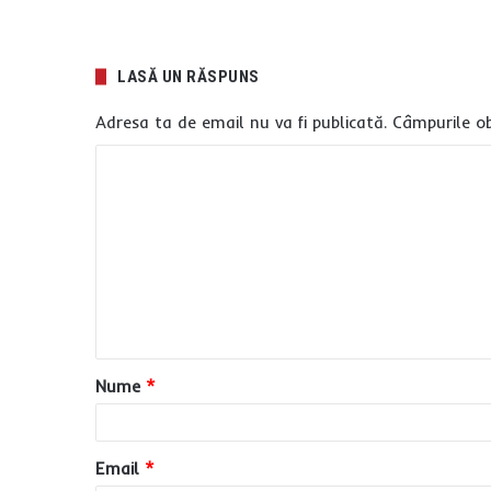
LASĂ UN RĂSPUNS
Adresa ta de email nu va fi publicată.
Câmpurile ob
C
o
m
e
n
t
a
Nume
*
r
i
u
Email
*
*