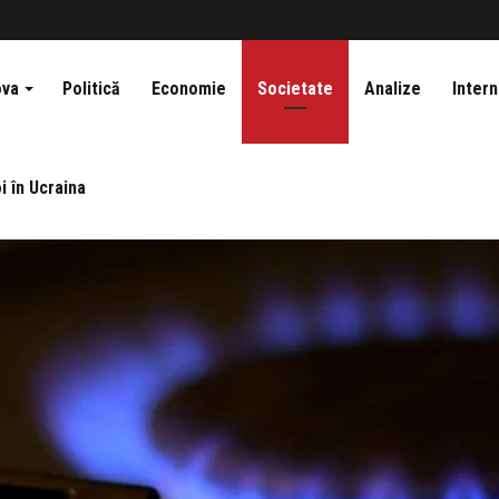
ova
Politică
Economie
Societate
Analize
Intern
i în Ucraina