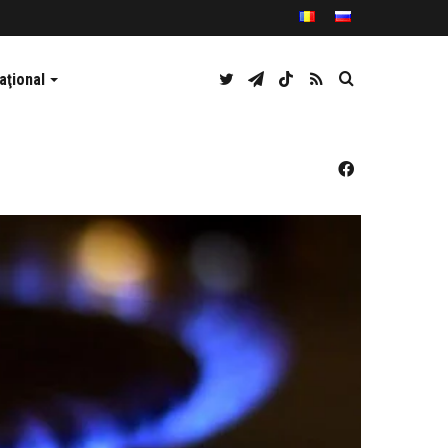
Twitter
Telegram
TikTok
RSS
Caută
aţional
Facebook