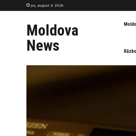
joi, august 6 2026
Mold
Moldova
News
Războ