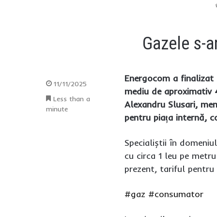
Gazele s-ar
Energocom a finalizat 
11/11/2025
mediu de aproximativ 4
Less than a
Alexandru Slusari, mem
minute
pentru piața internă,
Specialiștii în domeni
cu circa 1 leu pe metr
prezent, tariful pentru
#gaz
#consumator