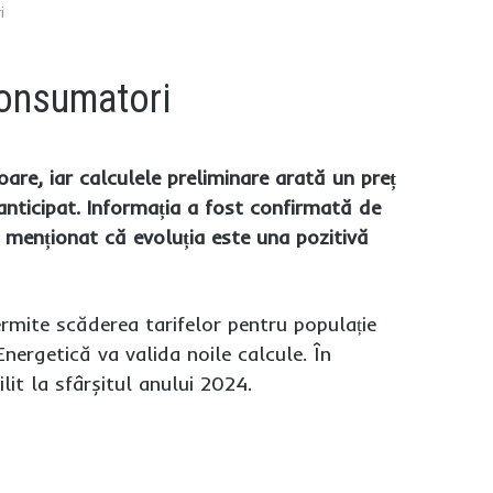
i
 consumatori
are, iar calculele preliminare arată un preț
nticipat. Informația a fost confirmată de
 menționat că evoluția este una pozitivă
rmite scăderea tarifelor pentru populație
nergetică va valida noile calcule. În
lit la sfârșitul anului 2024.