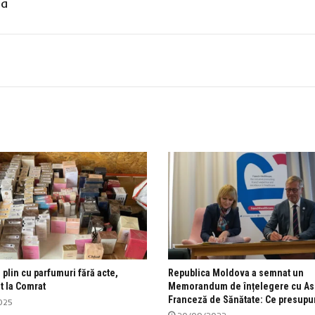
sa
plin cu parfumuri fără acte,
Republica Moldova a semnat un
t la Comrat
Memorandum de înțelegere cu Aso
Franceză de Sănătate: Ce presupu
025