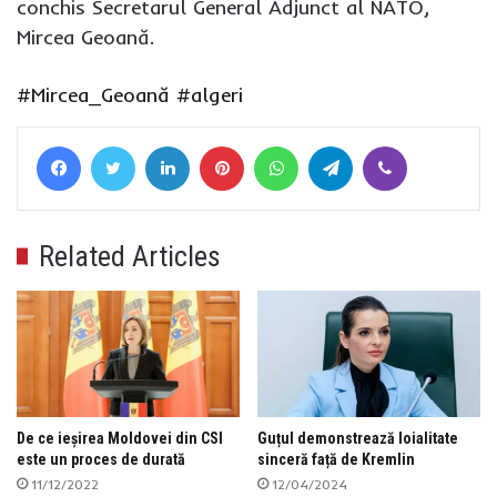
conchis Secretarul General Adjunct al NATO,
Mircea Geoană.
#Mircea_Geoană
#algeri
Facebook
Twitter
LinkedIn
Pinterest
WhatsApp
Telegram
Viber
Related Articles
De ce ieșirea Moldovei din CSI
Guțul demonstrează loialitate
este un proces de durată
sinceră față de Kremlin
11/12/2022
12/04/2024