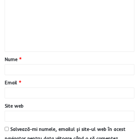
o
m
e
n
t
a
Nume
*
r
i
u
Email
*
*
Site web
Salvează-mi numele, emailul și site-ul web în acest
navigator pentru data viitoare când o să comentez.