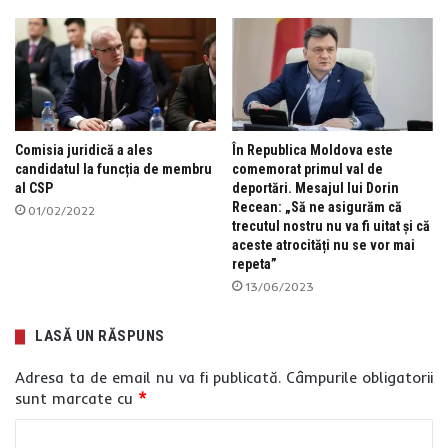
Comisia juridică a ales
În Republica Moldova este
candidatul la funcția de membru
comemorat primul val de
al CSP
deportări. Mesajul lui Dorin
Recean: „Să ne asigurăm că
01/02/2022
trecutul nostru nu va fi uitat și că
aceste atrocități nu se vor mai
repeta”
13/06/2023
LASĂ UN RĂSPUNS
Adresa ta de email nu va fi publicată.
Câmpurile obligatorii
sunt marcate cu
*
C