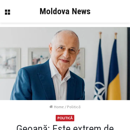
Moldova News
Menu
Home
/
Politică
POLITICĂ
Geoană: Este extrem de