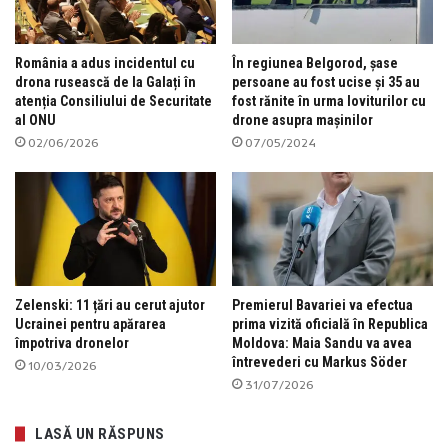
România a adus incidentul cu
În regiunea Belgorod, șase
drona rusească de la Galați în
persoane au fost ucise și 35 au
atenția Consiliului de Securitate
fost rănite în urma loviturilor cu
al ONU
drone asupra mașinilor
02/06/2026
07/05/2024
Zelenski: 11 țări au cerut ajutor
Premierul Bavariei va efectua
Ucrainei pentru apărarea
prima vizită oficială în Republica
împotriva dronelor
Moldova: Maia Sandu va avea
întrevederi cu Markus Söder
10/03/2026
31/07/2026
LASĂ UN RĂSPUNS