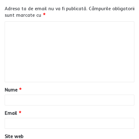
Adresa ta de email nu va fi publicată.
Câmpurile obligatorii
sunt marcate cu
*
C
o
m
e
n
t
a
Nume
*
r
i
u
Email
*
*
Site web