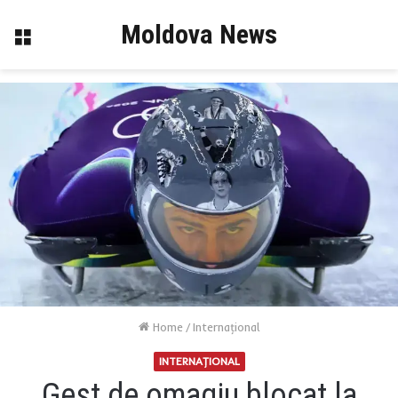
Moldova News
Menu
Home
/
Internaţional
INTERNAŢIONAL
Gest de omagiu blocat la