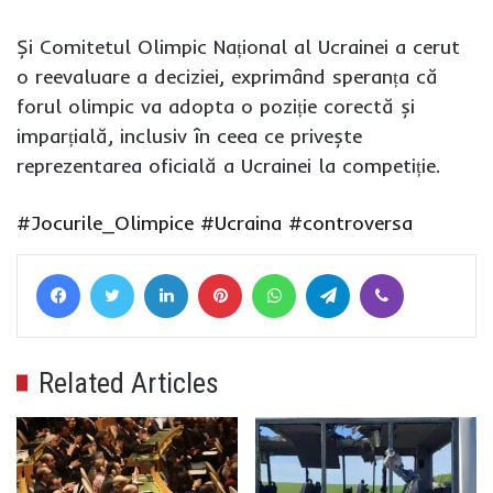
Și Comitetul Olimpic Național al Ucrainei a cerut
o reevaluare a deciziei, exprimând speranța că
forul olimpic va adopta o poziție corectă și
imparțială, inclusiv în ceea ce privește
reprezentarea oficială a Ucrainei la competiție.
#Jocurile_Olimpice
#Ucraina
#controversa
Facebook
Twitter
LinkedIn
Pinterest
WhatsApp
Telegram
Viber
Related Articles