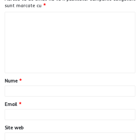
sunt marcate cu
*
C
o
m
e
n
t
a
Nume
*
r
i
u
Email
*
*
Site web