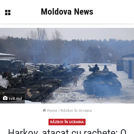
Moldova News
Menu
tv8.md
Home
/
Război în Ucraina
RĂZBOI ÎN UCRAINA
Harkov, atacat cu rachete: O