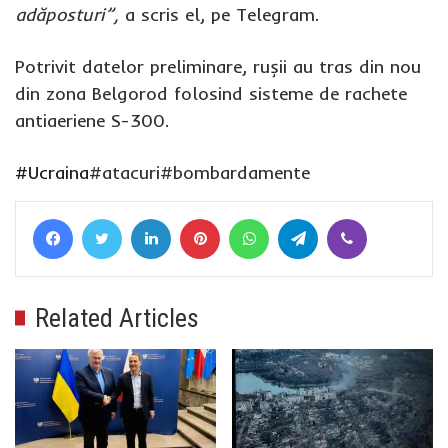
adăposturi”,
a scris el, pe Telegram.
Potrivit datelor preliminare, rușii au tras din nou
din zona Belgorod folosind sisteme de rachete
antiaeriene S-300.
#Ucraina
#atacuri#bombardamente
Facebook
Twitter
LinkedIn
Pinterest
WhatsApp
Telegram
Viber
Related Articles