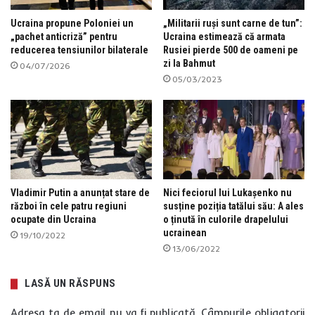
Ucraina propune Poloniei un
„Militarii ruși sunt carne de tun”:
„pachet anticriză” pentru
Ucraina estimează că armata
reducerea tensiunilor bilaterale
Rusiei pierde 500 de oameni pe
zi la Bahmut
04/07/2026
05/03/2023
Vladimir Putin a anunțat stare de
Nici feciorul lui Lukașenko nu
război în cele patru regiuni
susține poziția tatălui său: A ales
ocupate din Ucraina
o ținută în culorile drapelului
ucrainean
19/10/2022
13/06/2022
LASĂ UN RĂSPUNS
Adresa ta de email nu va fi publicată.
Câmpurile obligatorii