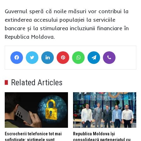
Guvernul speră că noile măsuri vor contribui la
extinderea accesului populației la serviciile
bancare și la stimularea incluziunii financiare în
Republica Moldova.
Facebook
Twitter
LinkedIn
Pinterest
WhatsApp
Telegram
Viber
Related Articles
Escrocherii telefonice tot mai
Republica Moldova își
sofisticate: victimele sunt
consolidează parteneriatul cu