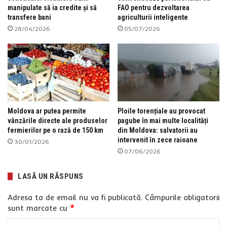
manipulate să ia credite și să
FAO pentru dezvoltarea
transfere bani
agriculturii inteligente
28/04/2026
05/07/2026
Moldova ar putea permite
Ploile torențiale au provocat
vânzările directe ale produselor
pagube în mai multe localități
fermierilor pe o rază de 150 km
din Moldova: salvatorii au
intervenit în zece raioane
30/01/2026
07/06/2026
LASĂ UN RĂSPUNS
Adresa ta de email nu va fi publicată.
Câmpurile obligatorii
sunt marcate cu
*
C