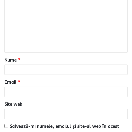
o
m
e
n
t
a
Nume
*
r
i
u
Email
*
*
Site web
Salvează-mi numele, emailul și site-ul web în acest