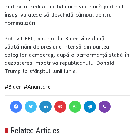
multor oficiali ai partidului – sau dacă partidul
însuși va alege să deschidă câmpul pentru
nominalizări.
Potrivit BBC, anunțul lui Biden vine după
săptămâni de presiune intensă din partea
colegilor democrați, după o performanță slabă în
dezbaterea împotriva republicanului Donald
Trump la sfârșitul lunii iunie.
#Biden
#Anuntare
Facebook
Twitter
LinkedIn
Pinterest
WhatsApp
Telegram
Viber
Related Articles