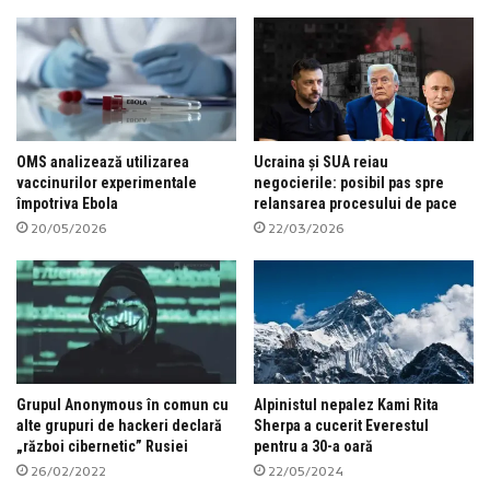
OMS analizează utilizarea
Ucraina și SUA reiau
vaccinurilor experimentale
negocierile: posibil pas spre
împotriva Ebola
relansarea procesului de pace
20/05/2026
22/03/2026
Grupul Anonymous în comun cu
Alpinistul nepalez Kami Rita
alte grupuri de hackeri declară
Sherpa a cucerit Everestul
„război cibernetic” Rusiei
pentru a 30-a oară
26/02/2022
22/05/2024