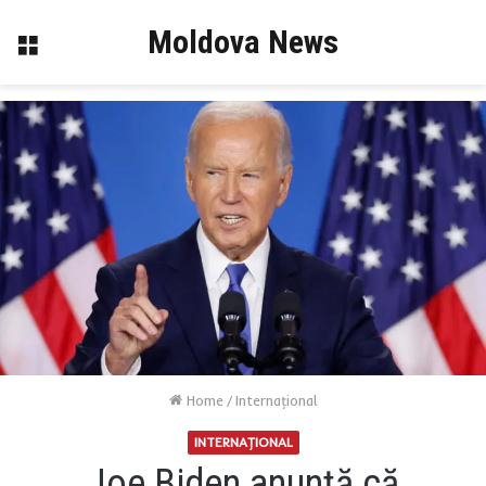
Moldova News
Menu
Home
/
Internaţional
INTERNAŢIONAL
Joe Biden anunță că