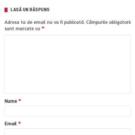
LASĂ UN RĂSPUNS
Adresa ta de email nu va fi publicată.
Câmpurile obligatorii
sunt marcate cu
*
C
o
m
e
n
t
a
Nume
*
r
i
u
Email
*
*