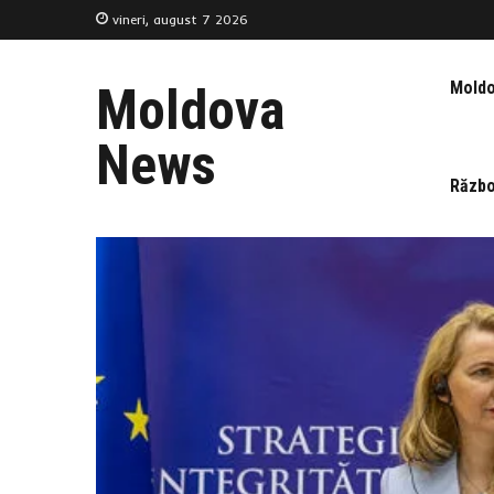
vineri, august 7 2026
Mold
Moldova
News
Războ