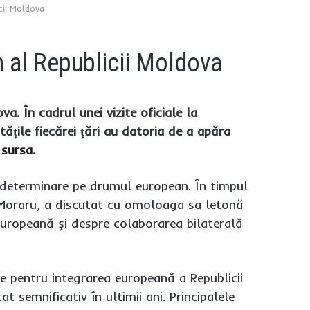
cii Moldova
n al Republicii Moldova
a. În cadrul unei vizite oficiale la
tățile fiecărei țări au datoria de a apăra
 sursa
.
i determinare pe drumul european. În timpul
lov-Moraru, a discutat cu omoloaga sa letonă
Europeană și despre colaborarea bilaterală
e pentru integrarea europeană a Republicii
 semnificativ în ultimii ani. Principalele