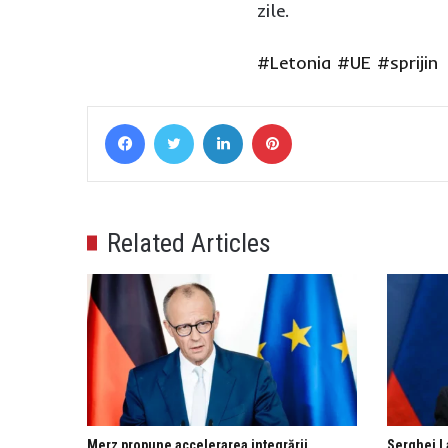
zile.
#Letonia
#UE
#sprijin
Facebook
Twitter
LinkedIn
Pinterest
Related Articles
Merz propune accelerarea integrării
Serghei L