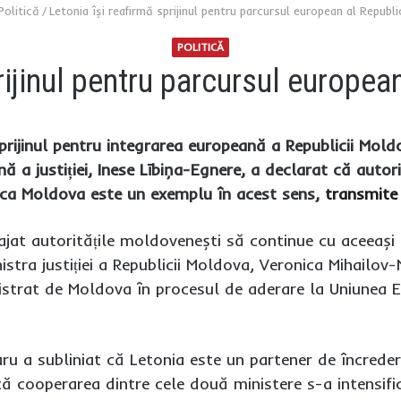
Politică
/
Letonia își reafirmă sprijinul pentru parcursul european al Republi
POLITICĂ
prijinul pentru parcursul europea
sprijinul pentru integrarea europeană a Republicii Moldov
nă a justiției, Inese Lībiņa-Egnere, a declarat că autori
ica Moldova este un exemplu în acest sens,
transmite
rajat autoritățile moldovenești să continue cu aceeaș
ministra justiției a Republicii Moldova, Veronica Mihai
istrat de Moldova în procesul de aderare la Uniunea 
ru a subliniat că Letonia este un partener de încreder
cooperarea dintre cele două ministere s-a intensificat