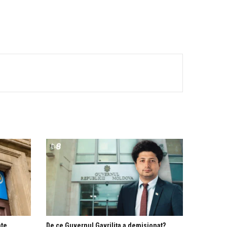
âte
De ce Guvernul Gavrilița a demisionat?