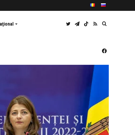
Twitter
Telegram
TikTok
RSS
Caută
aţional
Facebook