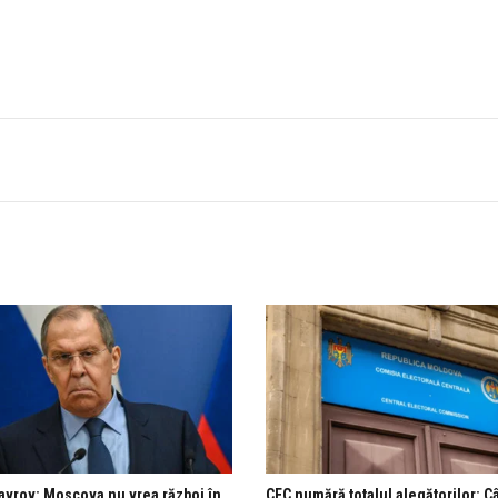
avrov: Moscova nu vrea război în
CEC numără totalul alegătorilor: C