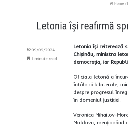
Home
/
Letonia își reafirmă s
Letonia își reiterează 
09/09/2024
Chișinău, ministra leto
1 minute read
democrația, iar Republ
Oficiala letonă a încu
întâlnirii bilaterale, 
despre progresul înreg
în domeniul justiției.
Veronica Mihailov-Mora
Moldova, menționând că 