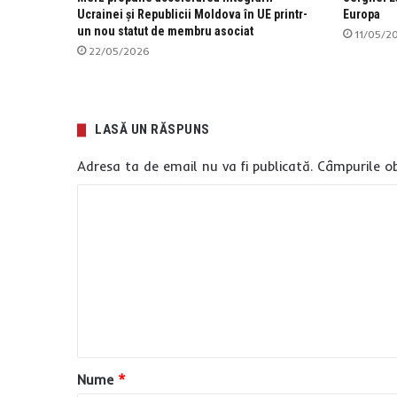
Ucrainei și Republicii Moldova în UE printr-
Europa
un nou statut de membru asociat
11/05/2
22/05/2026
LASĂ UN RĂSPUNS
Adresa ta de email nu va fi publicată.
Câmpurile ob
C
o
m
e
n
t
a
Nume
*
r