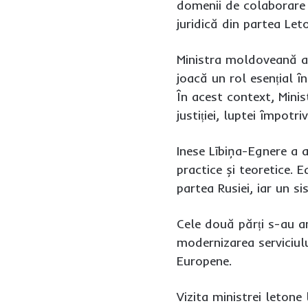
domenii de colaborare i
juridică din partea Leto
Ministra moldoveană a 
joacă un rol esențial î
În acest context, Mini
justiției, luptei împotri
Inese Lībiņa-Egnere a a
practice și teoretice. 
partea Rusiei, iar un s
Cele două părți s-au an
modernizarea serviciulu
Europene.
Vizita ministrei letone