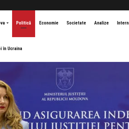
ova
Politică
Economie
Societate
Analize
Intern
i în Ucraina