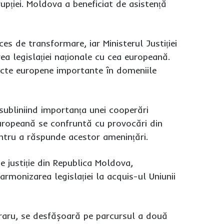
upției. Moldova a beneficiat de asistență
s de transformare, iar Ministerul Justiției
rea legislației naționale cu cea europeană.
 acte europene importante în domeniile
 subliniind importanța unei cooperări
 Europeană se confruntă cu provocări din
pentru a răspunde acestor amenințări.
e justiție din Republica Moldova,
armonizarea legislației la acquis-ul Uniunii
Moraru, se desfășoară pe parcursul a două