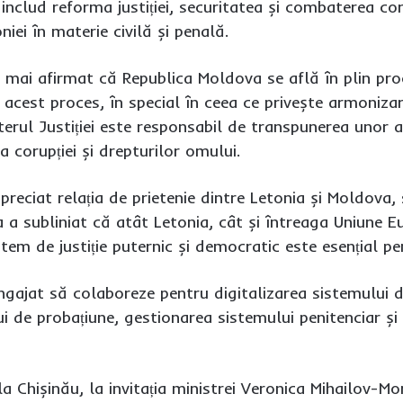
nclud reforma justiției, securitatea și combaterea cor
niei în materie civilă și penală.
mai afirmat că Republica Moldova se află în plin proce
n acest proces, în special în ceea ce privește armoniza
sterul Justiției este responsabil de transpunerea unor
va corupției și drepturilor omului.
preciat relația de prietenie dintre Letonia și Moldova,
Ea a subliniat că atât Letonia, cât și întreaga Uniune
istem de justiție puternic și democratic este esențial 
gajat să colaboreze pentru digitalizarea sistemului d
i de probațiune, gestionarea sistemului penitenciar și 
 la Chișinău, la invitația ministrei Veronica Mihailov-