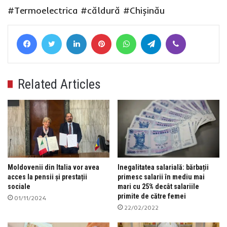
#Termoelectrica
#căldură
#Chișinău
Facebook
Twitter
LinkedIn
Pinterest
WhatsApp
Telegram
Viber
Related Articles
Moldovenii din Italia vor avea
Inegalitatea salarială: bărbații
acces la pensii și prestații
primesc salarii în mediu mai
sociale
mari cu 25% decât salariile
primite de către femei
01/11/2024
22/02/2022