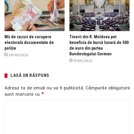
Mii de cazuri de corupere
Tinerii din R. Moldova pot
electorală documentate de
beneficia de bursă lunară de 500
poliție
de euro din partea
Bundestagului German
29/10/2025
11/05/2022
LASĂ UN RĂSPUNS
Adresa ta de email nu va fi publicată.
Câmpurile obligatorii
sunt marcate cu
*
C
o
m
e