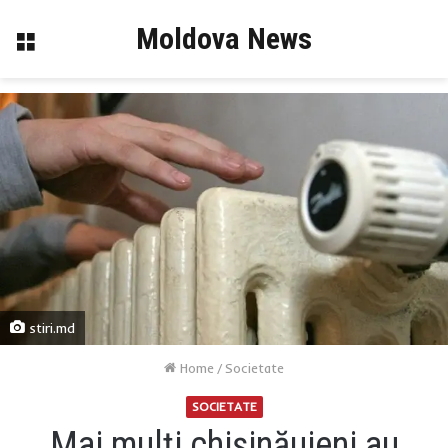
Moldova News
Menu
stiri.md
Home
/
Societate
SOCIETATE
Mai mulți chișinăuieni au