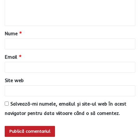
n
t
a
Nume
*
r
i
u
Email
*
*
Site web
Salvează-mi numele, emailul și site-ul web în acest
navigator pentru data viitoare când o să comentez.