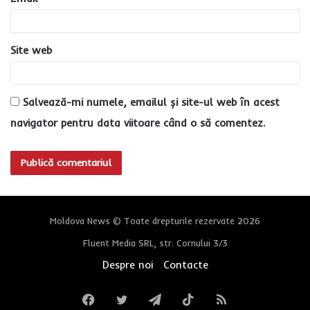
*
Site web
Salvează-mi numele, emailul și site-ul web în acest
navigator pentru data viitoare când o să comentez.
Moldova News © Toate drepturile rezervate 2026
Fluent Media SRL, str. Cornului 3/3
Despre noi
Contacte
Facebook
Twitter
Telegram
TikTok
RSS