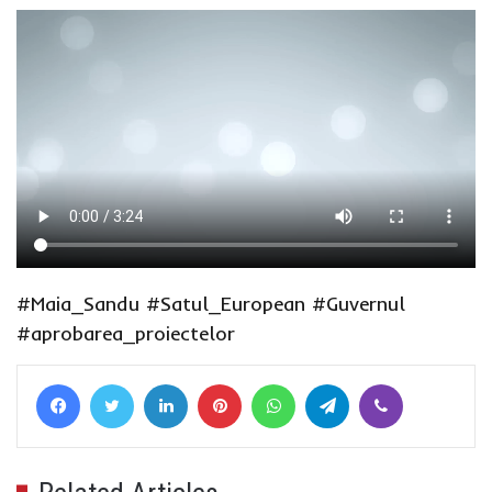
#Maia_Sandu
#Satul_European
#Guvernul
#aprobarea_proiectelor
Facebook
Twitter
LinkedIn
Pinterest
WhatsApp
Telegram
Viber