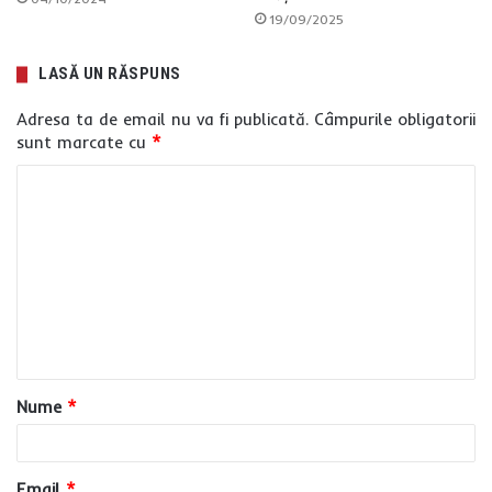
19/09/2025
LASĂ UN RĂSPUNS
Adresa ta de email nu va fi publicată.
Câmpurile obligatorii
sunt marcate cu
*
C
o
m
e
n
t
a
Nume
*
r
i
u
Email
*