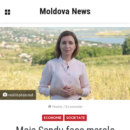
Moldova News
Menu
realitatea.md
Home
/
Economie
ECONOMIE
SOCIETATE