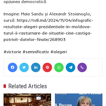
opțiunea democratică.
Imagine: Maia Sandu și Alexandr Stoianoglo,
sursă:
https://tv8.md/2024/11/04/infografic-
rezultate-alegeri-prezidentiale-in-moldova-
turul-ii-rasturnare-de-situatie-cine-castiga-
potrivit-datelor-finale/268903
#victorie
#semnificativ
#alegeri
Facebook
Twitter
LinkedIn
Pinterest
WhatsApp
Telegram
Viber
Related Articles