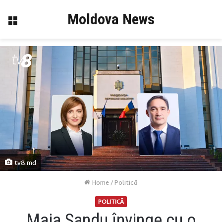
Moldova News
Menu
tv8.md
Home
/
Politică
POLITICĂ
Maia Sandu învinge cu o