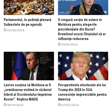
Parlamentul, în ședință plenară.
O singură secție de votare în
Subiectele de pe agendă
Moldova pentru alegerile
prezidențiale din Rusia?
22/06/2023
Kremlinul acuză Chișinăul că ar
influența reducerea
31/01/2024
Lavrov susține că Moldova ar fi
Perspectivele electorale ale lui
„următoarea victimă în războiul
Trump din 2024 în SUA:
hibrid al Occidentului împotriva
consecințe imprevizibile pentru
Rusiei”. Replica MAEIE
America
30/11/2023
07/02/2024