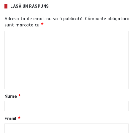
LASĂ UN RĂSPUNS
Adresa ta de email nu va fi publicată.
Câmpurile obligatorii
sunt marcate cu
*
C
o
m
e
n
t
a
Nume
*
r
i
u
Email
*
*