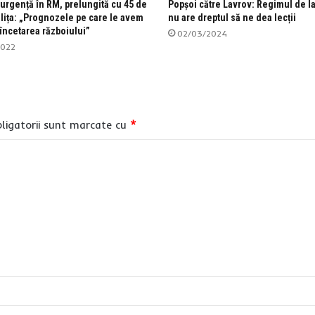
 urgență în RM, prelungită cu 45 de
Popșoi către Lavrov: Regimul de l
ilița: „Prognozele pe care le avem
nu are dreptul să ne dea lecții
încetarea războiului”
02/03/2024
2022
ligatorii sunt marcate cu
*