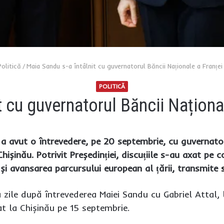
Politică
/
Maia Sandu s-a întâlnit cu guvernatorul Băncii Naționale a Franței
POLITICĂ
t cu guvernatorul Băncii Național
a avut o întrevedere, pe 20 septembrie, cu guvernator
hișinău. Potrivit Președinției, discuțiile s-au axat pe 
și avansarea parcursului european al țării, transmite
a zile după întrevederea Maiei Sandu cu Gabriel Attal, 
lat la Chișinău pe 15 septembrie.