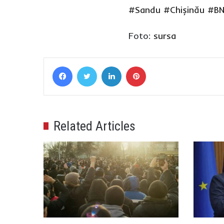
#Sandu
#Chișinău
#BN
Foto:
sursa
Facebook
Twitter
LinkedIn
Pinterest
Related Articles