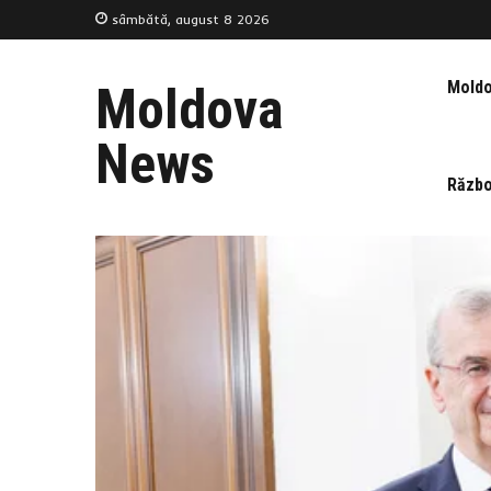
sâmbătă, august 8 2026
Mold
Moldova
News
Războ