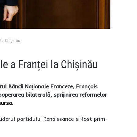
 la Chișinău
e a Franței la Chișinău
ul Băncii Naționale Franceze, François
cooperarea bilaterală, sprijinirea reformelor
sursa
.
liderul partidului Renaissance și fost prim-