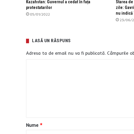
Kazahstan: Guvernul a cedat în fața
Starea de
protestatarilor
zile: Gavr
nu indică 
05/01/2022
23/06/
LASĂ UN RĂSPUNS
Adresa ta de email nu va fi publicată.
Câmpurile ob
C
o
m
e
n
t
a
Nume
*
r