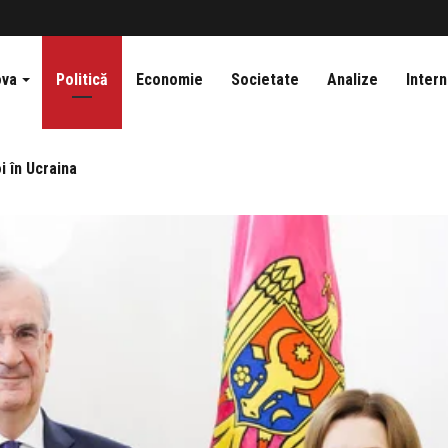
ova
Politică
Economie
Societate
Analize
Intern
i în Ucraina