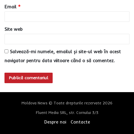
u
Email
*
*
Site web
Salvează-mi numele, emailul și site-ul web în acest
navigator pentru data viitoare când o să comentez.
Moldova News © Toate drepturile rezervate 2026
Fluent Media SRL, str. Cornului 3/3
Despre noi
Contacte