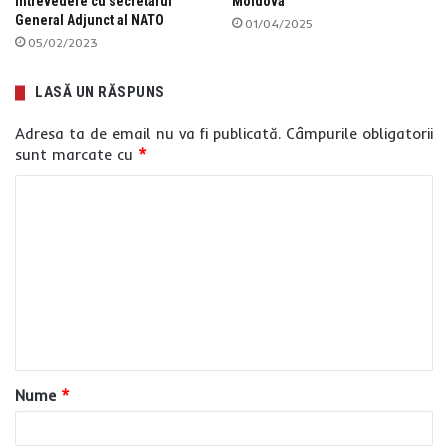
întrevedere cu secretarul
Moldova
General Adjunct al NATO
01/04/2025
05/02/2023
LASĂ UN RĂSPUNS
Adresa ta de email nu va fi publicată.
Câmpurile obligatorii
sunt marcate cu
*
C
o
m
e
n
t
a
Nume
*
r
i