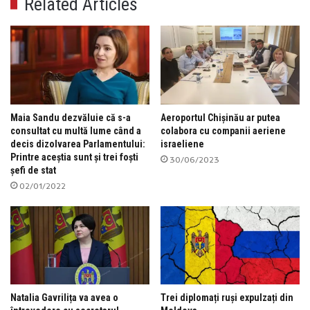
Related Articles
Maia Sandu dezvăluie că s-a
Aeroportul Chișinău ar putea
consultat cu multă lume când a
colabora cu companii aeriene
decis dizolvarea Parlamentului:
israeliene
Printre aceștia sunt și trei foști
30/06/2023
șefi de stat
02/01/2022
Natalia Gavrilița va avea o
Trei diplomați ruși expulzați din