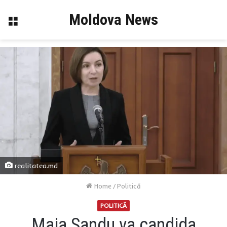
Moldova News
Menu
realitatea.md
Home
/
Politică
POLITICĂ
Maia Sandu va candida