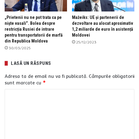
„Prietenii nu ne pot trata ca pe
Mažeiks: UE și partenerii de
niște vasali”. Bolea despre
dezvoltare au alocat aproximativ
restricția Rusiei de intrare
1,2 miliarde de euro în asistență
pentru transportatorii de marfă
Moldovei
din Republica Moldova
25/12/2023
30/03/2025
LASĂ UN RĂSPUNS
Adresa ta de email nu va fi publicată.
Câmpurile obligatorii
sunt marcate cu
*
C
o
m
e
n