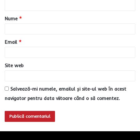
t
a
Nume
*
r
i
u
Email
*
*
Site web
Salvează-mi numele, emailul și site-ul web în acest
navigator pentru data viitoare când o să comentez.