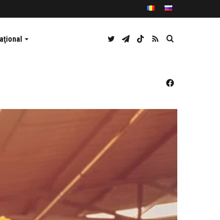
Twitter
Telegram
TikTok
RSS
Caută
aţional
Facebook