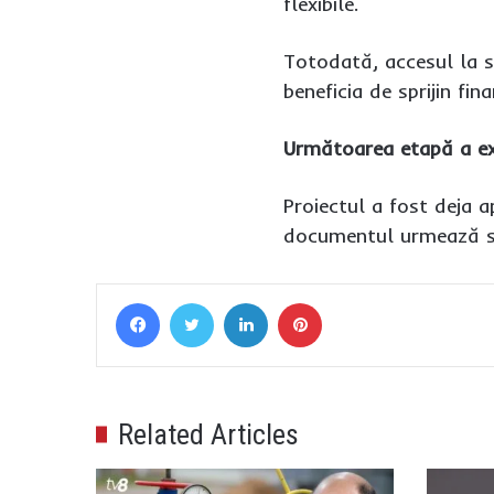
flexibile.
Totodată, accesul la su
beneficia de sprijin fin
Următoarea etapă a ex
Proiectul a fost deja 
documentul urmează să
Facebook
Twitter
LinkedIn
Pinterest
Related Articles