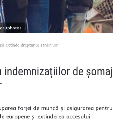
positphotos
să extindă drepturile străinilor
 indemnizațiilor de șomaj
r
cuparea forței de muncă și asigurarea pentru
le europene și extinderea accesului