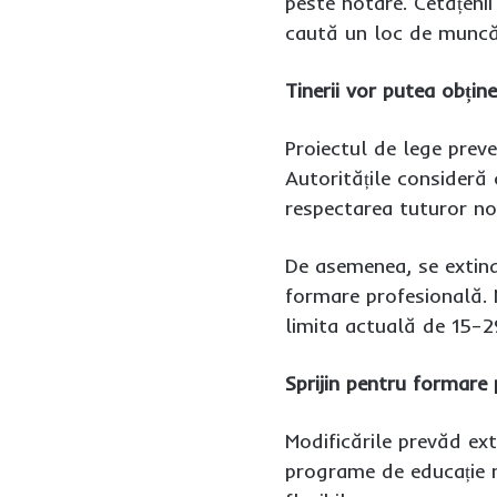
peste hotare. Cetățenii
caută un loc de muncă 
Tinerii vor putea obți
Proiectul de lege preve
Autoritățile consideră
respectarea tuturor nor
De asemenea, se extind
formare profesională. 
limita actuală de 15–2
Sprijin pentru formare 
Modificările prevăd ext
programe de educație n