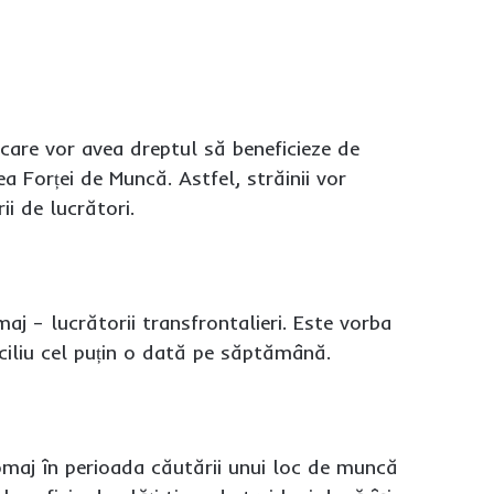
ni care vor avea dreptul să beneficieze de
a Forței de Muncă. Astfel, străinii vor
ii de lucrători.
j – lucrătorii transfrontalieri. Este vorba
iciliu cel puțin o dată pe săptămână.
 șomaj în perioada căutării unui loc de muncă