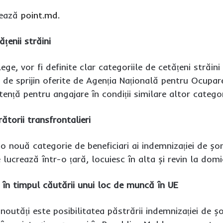
mează
point.md.
țenii străini
lege, vor fi definite clar categoriile de cetățeni străi
e de sprijin oferite de Agenția Națională pentru Ocupare
tență pentru angajare în condiții similare altor categor
ătorii transfrontalieri
nouă categorie de beneficiari ai indemnizației de șoma
lucrează într-o țară, locuiesc în alta și revin la dom
e în timpul căutării unui loc de muncă în UE
 noutăți este posibilitatea păstrării indemnizației de