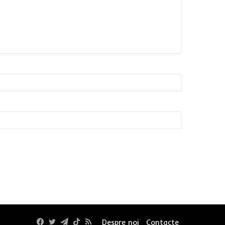
Facebook
Twitter
Telegram
TikTok
RSS
Despre noi
Contacte