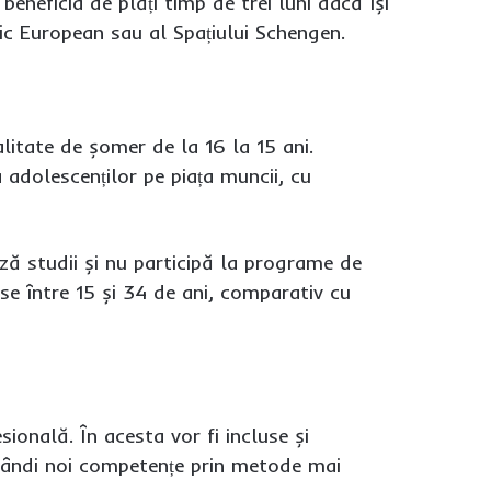
eneficia de plăți timp de trei luni dacă își
ic European sau al Spațiului Schengen.
litate de șomer de la 16 la 15 ani.
 adolescenților pe piața muncii, cu
ză studii și nu participă la programe de
se între 15 și 34 de ani, comparativ cu
onală. În acesta vor fi incluse și
obândi noi competențe prin metode mai