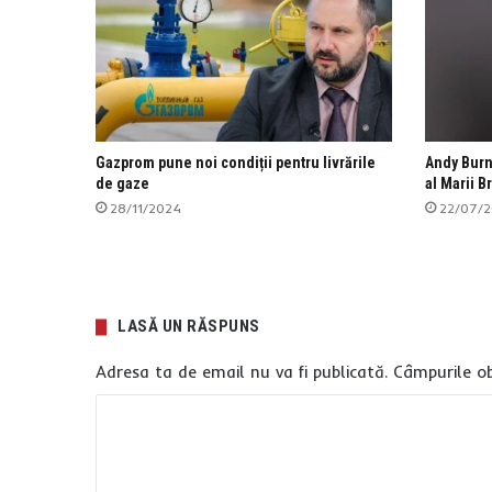
Gazprom pune noi condiții pentru livrările
Andy Burn
de gaze
al Marii Br
28/11/2024
22/07/
LASĂ UN RĂSPUNS
Adresa ta de email nu va fi publicată.
Câmpurile ob
C
o
m