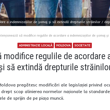
re a indemnizațiilor de șomaj și să extindă drepturile străinilor / de
tenționează să modifice regulile de acordare a indemnizațiilor de șomaj și 
ADMINISTRAȚIE LOCALĂ
MOLDOVA
SOCIETATE
 modifice regulile de acordare a
și să extindă drepturile străinilo
 Moldova pregătesc modificări ale legislației privind o
 drept scop alinierea normelor naționale la standarde
le de sprijin de pe piața muncii.