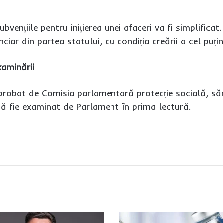
bvențiile pentru inițierea unei afaceri va fi simplifica
anciar din partea statului, cu condiția creării a cel pu
aminării
aprobat de Comisia parlamentară protecție socială, să
 fie examinat de Parlament în prima lectură.