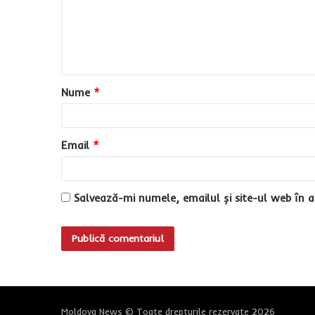
e
n
t
a
Nume
*
r
i
u
Email
*
*
Salvează-mi numele, emailul și site-ul web în a
Moldova News © Toate drepturile rezervate 2026