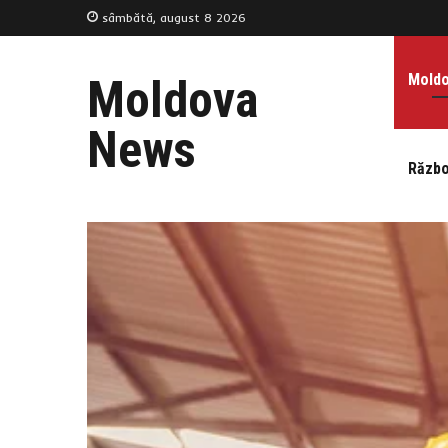
sâmbătă, august 8 2026
Mold
Moldova
News
Războ