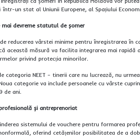
 înregistrați ca șomeri în Republica Moldova vor putea b
într-un stat al Uniunii Europene, al Spațiului Econom
ne mai devreme statutul de șomer
de reducerea vârstei minime pentru înregistrarea în ca
 că această măsură va facilita integrarea mai rapidă a
melor privind protecția minorilor.
e categoria NEET – tinerii care nu lucrează, nu urmea
Noua categorie va include persoanele cu vârste cuprin
9 de ani.
profesională și antreprenoriat
inderea sistemului de vouchere pentru formarea profesi
onformală, oferind cetățenilor posibilitatea de a d